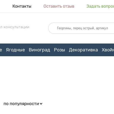
я
Контакты
Оставить отзыв
Задать вопро
л консультации
е
Ягодные
Виноград
Розы
Декоративка
Хвой
:
по популярности