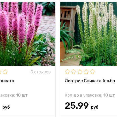
и
Любимое растение
Особенности
флористов
тения
50 - 60 см, ширина
Высота растения
50 - 6
50 см
между
15 - 20 см
Растояние между
и
растениями
жение
солнце, полутень
Местоположение
солнц
кость
минус 35°C
Морозостойкость
0 отзывов
садки
7 - 10 см
Глубина посадки
пиката
Лиатрис Спиката Альба
паковке:
10 шт
Кол-во в упаковке:
10 шт
9
25.99
руб
руб