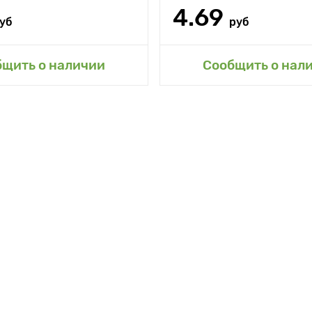
4.69
уб
руб
Добавить в мой 
бщить о наличии
Сообщить о нал