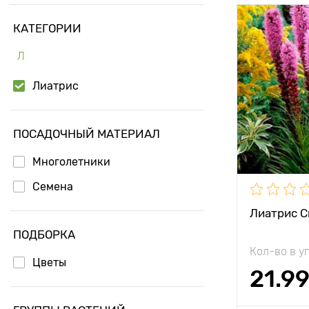
КАТЕГОРИИ
Особенност
Л
Высота рас
Лиатрис
Растояние 
растениям
ПОСАДОЧНЫЙ МАТЕРИАЛ
Местополо
Многолетники
Морозостой
Семена
Глубина по
Лиатрис С
ПОДБОРКА
Кол-во в у
Цветы
21.9