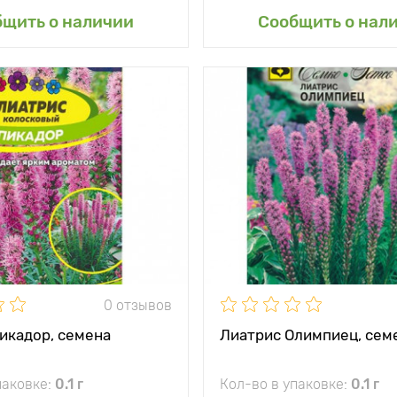
авить в мой сад
Добавить в мой 
бщить о наличии
Сообщить о нал
0 отзывов
икадор, семена
Лиатрис Олимпиец, сем
паковке:
0.1 г
Кол-во в упаковке:
0.1 г