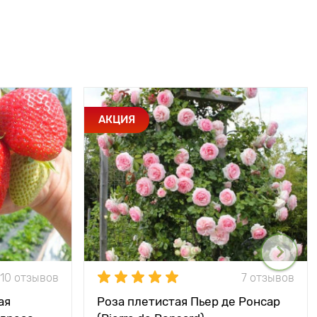
АКЦИЯ
10 отзывов
7 отзывов
ая
Роза плетистая Пьер де Ронсар