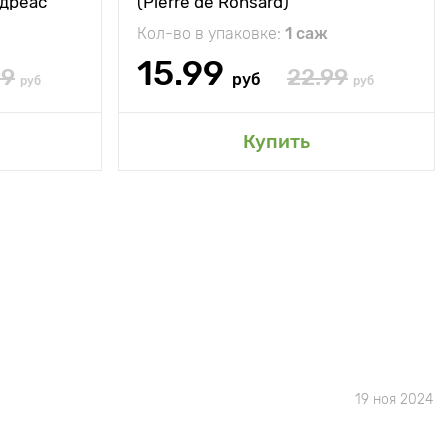
ндреас
(Pierre de Ronsard)
Кол-во в упаковке:
1 саж
15.99
99
22.99
руб
руб
руб
Купить
19 ноя 2024