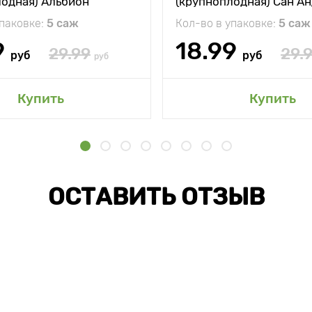
лодная) Альбион
(крупноплодная) Сан А
упаковке:
5 саж
Кол-во в упаковке:
5 саж
9
18.99
29.99
29.
руб
руб
руб
Купить
Купить
ОСТАВИТЬ ОТЗЫВ