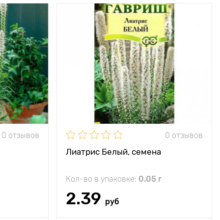
Прекрасный
медонос!
0 см, ширина
50 см
15 - 20 см
е, полутень
минус 35°C
0 отзывов
0 отзывов
7 - 10 см
Лиатрис Белый, семена
Кол-во в упаковке:
0.05 г
2.39
руб