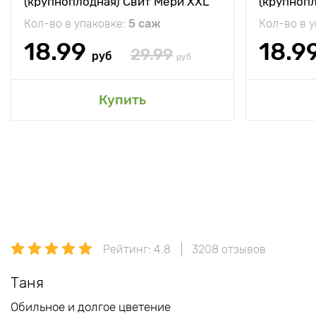
(крупноплодная) Свит Мери XXL
(крупноп
Кол-во в упаковке:
5 саж
Кол-во в 
18.99
18.9
29.99
руб
руб
Купить
Рейтинг: 4.8
3208 отзывов
Таня
Обильное и долгое цветение