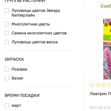
ГРУППЫ РАСТЕНИЙ
Доб
Соо
Луковицы цветов Звезда
Кепперлайн
Многолетние цветы
Семена многолетних цветов
Луковицы цветов весна
ОКРАСКА
Розовая
Белая
Лиатрис П
ВРЕМЯ ПОСАДКИ
март
Кол-во в у