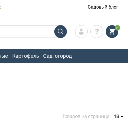
с
Садовый блог
0
ные
Картофель
Сад, огород
Товаров на странице:
18