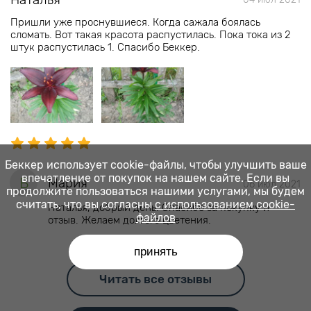
Пришли уже проснувшиеся. Когда сажала боялась
сломать. Вот такая красота распустилась. Пока тока из 2
штук распустилась 1. Спасибо Беккер.
Беккер использует cookie-файлы, чтобы улучшить ваше
впечатление от покупок на нашем сайте. Если вы
Б
Мария
06 июл 2021
продолжите пользоваться нашими услугами, мы будем
считать, что вы согласны
с использованием cookie-
Наталья, добрый день. Спасибо за покупку и
файлов
отзыв. Желаем долгого цветения.
принять
Читать все отзывы