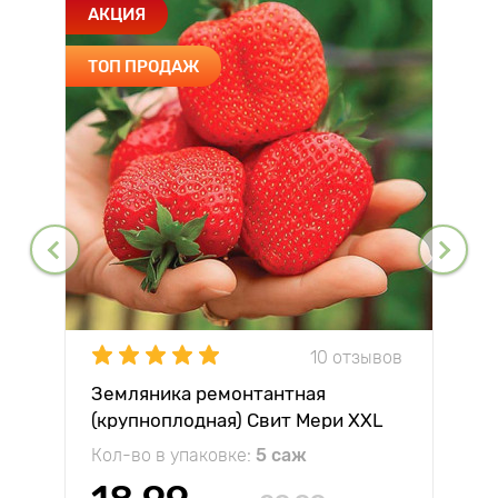
АКЦИЯ
ТОП ПРОДАЖ
10 отзывов
Земляника ремонтантная
(крупноплодная) Свит Мери XXL
Кол-во в упаковке:
5 саж