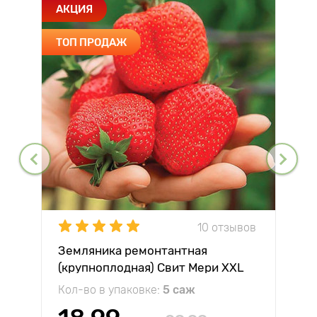
АКЦИЯ
ТОП ПРОДАЖ
10 отзывов
Земляника ремонтантная
(крупноплодная) Свит Мери XXL
Кол-во в упаковке:
5 саж