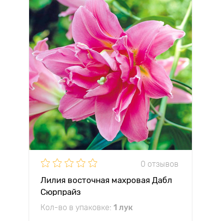
0 отзывов
Лилия восточная махровая Дабл
Сюрпрайз
Кол-во в упаковке:
1 лук