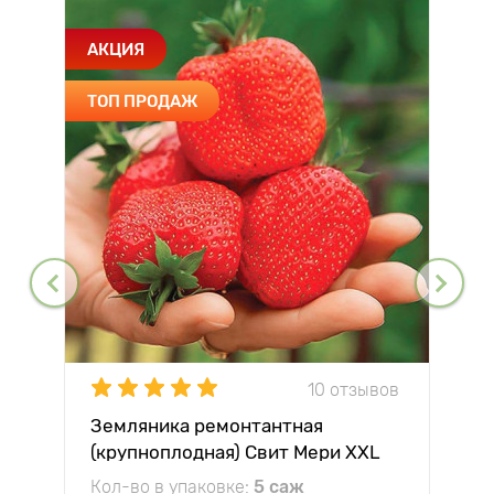
АКЦИЯ
ТОП ПРОДАЖ
10 отзывов
Земляника ремонтантная
(крупноплодная) Свит Мери XXL
Кол-во в упаковке:
5 саж