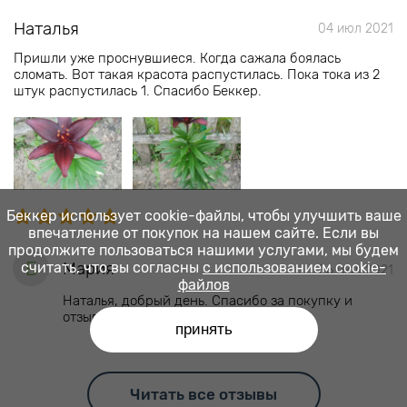
Наталья
04 июл 2021
Пришли уже проснувшиеся. Когда сажала боялась
сломать. Вот такая красота распустилась. Пока тока из 2
штук распустилась 1. Спасибо Беккер.
Беккер использует cookie-файлы, чтобы улучшить ваше
впечатление от покупок на нашем сайте. Если вы
продолжите пользоваться нашими услугами, мы будем
Б
Мария
считать, что вы согласны
с использованием cookie-
06 июл 2021
файлов
Наталья, добрый день. Спасибо за покупку и
отзыв. Желаем долгого цветения.
принять
Читать все отзывы