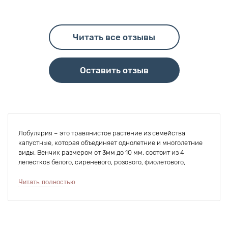
Читать все отзывы
Оставить отзыв
Лобулярия – это травянистое растение из семейства
капустные, которая объединяет однолетние и многолетние
виды. Венчик размером от 3мм до 10 мм, состоит из 4
лепестков белого, сиреневого, розового, фиолетового,
красного или розового цвета. Часто цветение начинается
уже в мае и длится до глубокой осени. Куст густой,
Читать полностью
ветвистый, быстро скрывает почву. Главное достоинство
культуры – невероятный медовый аромат, который
разносится далеко по участку.