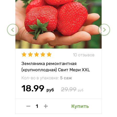
10 отзывов
Земляника ремонтантная
(крупноплодная) Свит Мери XXL
Кол-во в упаковке:
5 саж
18.99
29.99
руб
руб
Купить