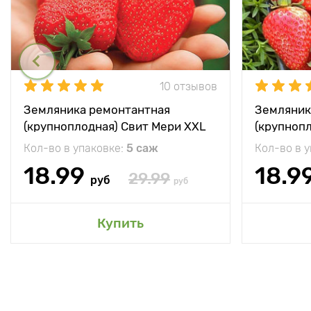
10 отзывов
Земляника ремонтантная
Земляник
(крупноплодная) Свит Мери XXL
(крупноп
Кол-во в упаковке:
5 саж
Кол-во в 
18.99
18.9
29.99
руб
руб
Купить