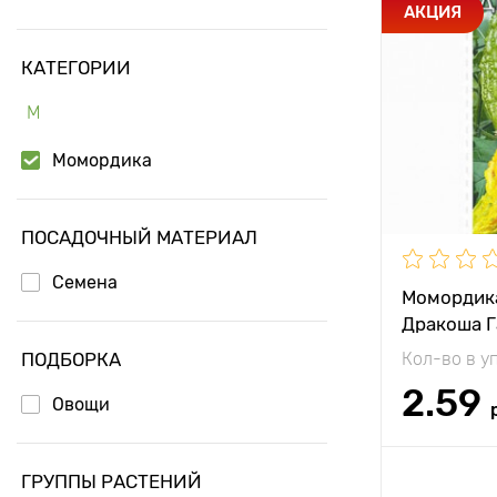
Особенност
АКЦИЯ
КАТЕГОРИИ
Высота рас
М
Растояние 
растениям
Момордика
Местополо
Период соз
ПОСАДОЧНЫЙ МАТЕРИАЛ
Семена
Урожайност
Момордика
Дракоша 
Вес плода
ПОДБОРКА
Кол-во в у
Длина плод
2.59
Овощи
Доб
ГРУППЫ РАСТЕНИЙ