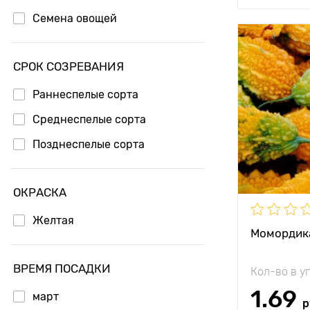
Семена овощей
Особенност
СРОК СОЗРЕВАНИЯ
Высота рас
Раннеспелые сорта
Растояние 
растениям
Среднеспелые сорта
Позднеспелые сорта
Местополо
Период соз
ОКРАСКА
Вес плода
Желтая
Момордик
ВРЕМЯ ПОСАДКИ
Кол-во в у
1.69
март
р