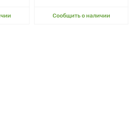
сад
Добавить в мой сад
ичии
Сообщить о наличии