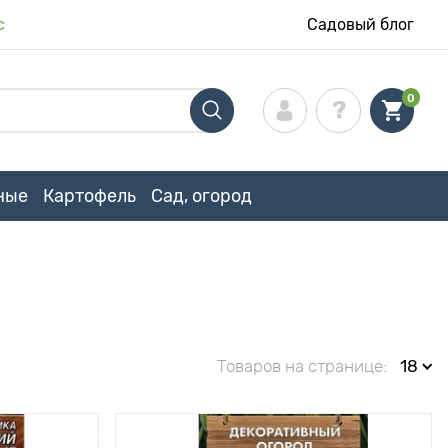
с
Садовый блог
0
ные
Картофель
Сад, огород
Товаров на странице:
18