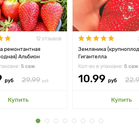
12 отзывов
а ремонтантная
Земляника (крупноплод
лодная) Альбион
Гигантелла
упаковке:
5 саж
Кол-во в упаковке:
5 саж
9
10.99
29.99
22.
руб
руб
руб
Купить
Купить