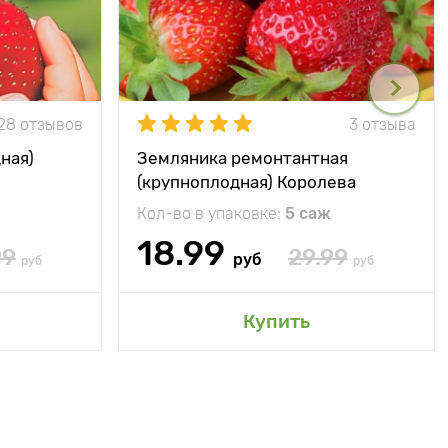
28 отзывов
3 отзыва
ная)
Земляника ремонтантная
(крупноплодная) Королева
Елизавета
Кол-во в упаковке:
5 саж
18.99
99
29.99
руб
руб
руб
Купить