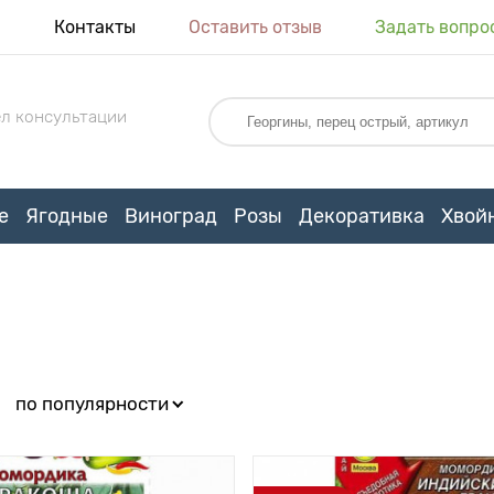
я
Контакты
Оставить отзыв
Задать вопро
л консультации
е
Ягодные
Виноград
Розы
Декоративка
Хвой
:
по популярности