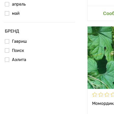
апрель
Доб
Соо
май
БРЕНД
Особенност
Гавриш
Поиск
Высота рас
Аэлита
Растояние 
растениям
Местополо
Период соз
Вес плода
Момордика