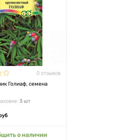
0 отзывов
ик Голиаф, семена
паковке:
3 шт
руб
бщить о наличии