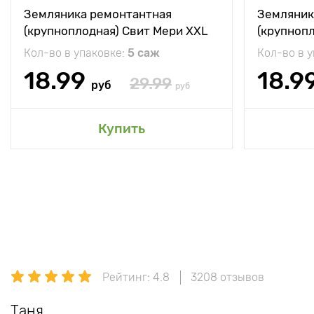
Земляника ремонтантная
Земляник
(крупноплодная) Свит Мери XXL
(крупноп
Кол-во в упаковке:
5 саж
Кол-во в 
18.99
18.9
29.99
руб
руб
Купить
Рейтинг: 4.8
3208 отзывов
Таня