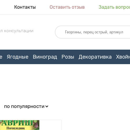
я
Контакты
Оставить отзыв
Задать вопро
л консультации
е
Ягодные
Виноград
Розы
Декоративка
Хвой
:
по популярности