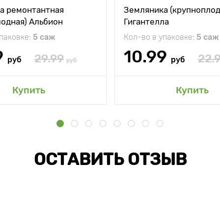
а ремонтантная
Земляника (крупноплод
лодная) Альбион
Гигантелла
упаковке:
5 саж
Кол-во в упаковке:
5 саж
9
10.99
29.99
22.
руб
руб
руб
Купить
Купить
ОСТАВИТЬ ОТЗЫВ