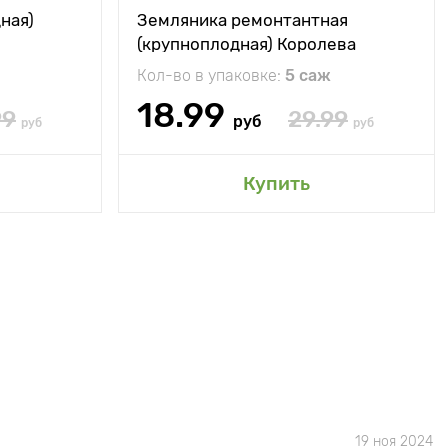
ная)
Земляника ремонтантная
(крупноплодная) Королева
Елизавета
Кол-во в упаковке:
5 саж
18.99
99
29.99
руб
руб
руб
Купить
19 ноя 2024