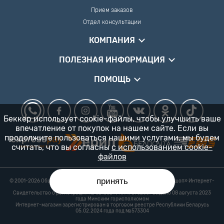
Прием заказов
Отдел консультации
КОМПАНИЯ
ПОЛЕЗНАЯ ИНФОРМАЦИЯ
ПОМОЩЬ
Беккер использует cookie-файлы, чтобы улучшить ваше
впечатление от покупок на нашем сайте. Если вы
продолжите пользоваться нашими услугами, мы будем
считать, что вы согласны
с использованием cookie-
файлов
принять
© 2001-2026 Общество с ограниченной ответственностью «Гарденшоп» Интернет-
магазин «БЕККЕР™» 24/7
Свидетельство о регистрации № 0218821 УНП 193702687 выдано 08 августа 2023
года Минским горисполкомом
Интернет-магазин зарегистрирован в торговом реестре Республики Беларусь
05.02.2024 года под №573304