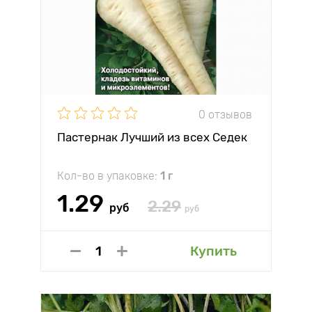
0 отзывов
Пастернак Лучший из всех Седек
Кол-во в упаковке:
1 г
1.29
2.29
руб
руб
Купить