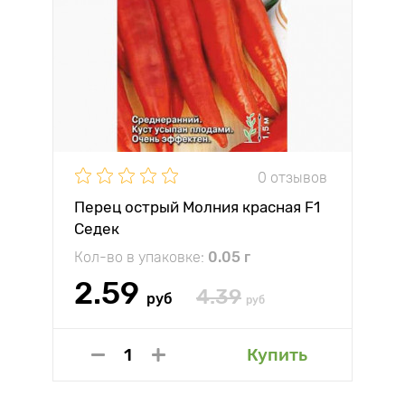
0 отзывов
Перец острый Молния красная F1
Седек
Кол-во в упаковке:
0.05 г
2.59
4.39
руб
руб
Купить