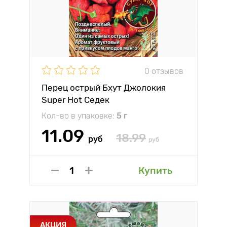
0 отзывов
Перец острый Бхут Джолокия
Super Hot Седек
Кол-во в упаковке:
5 г
11.09
18.99
руб
руб
Купить
АКЦИЯ