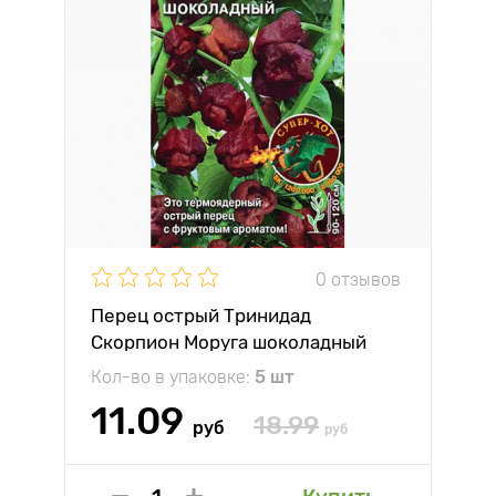
0 отзывов
Перец острый Тринидад
Скорпион Моруга шоколадный
Седек
Кол-во в упаковке:
5 шт
11.09
18.99
руб
руб