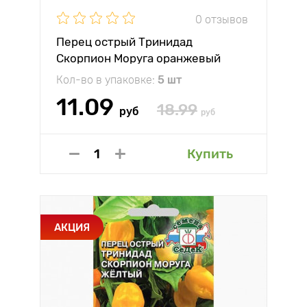
0 отзывов
Перец острый Тринидад
Скорпион Моруга оранжевый
Седек
Кол-во в упаковке:
5 шт
11.09
18.99
руб
руб
Купить
АКЦИЯ