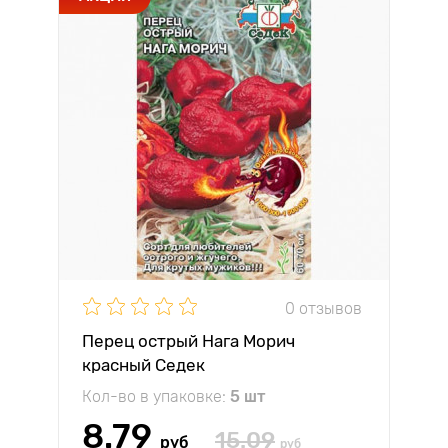
0 отзывов
Перец острый Нага Морич
красный Седек
Кол-во в упаковке:
5 шт
8.79
15.09
руб
руб