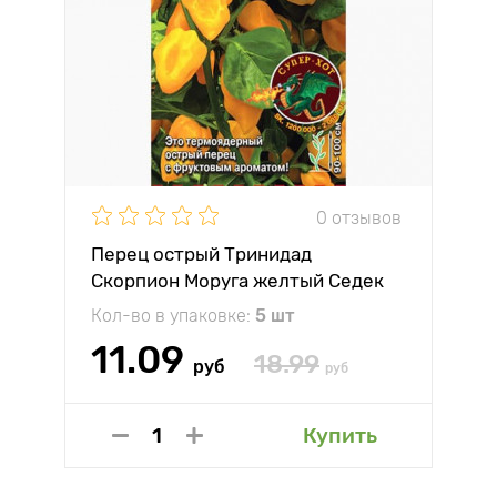
0 отзывов
Перец острый Тринидад
Скорпион Моруга желтый Седек
Кол-во в упаковке:
5 шт
11.09
18.99
руб
руб
Купить