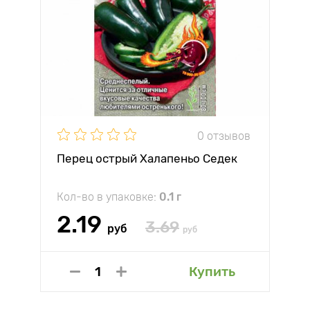
0 отзывов
Перец острый Халапеньо Седек
Кол-во в упаковке:
0.1 г
2.19
3.69
руб
руб
Купить