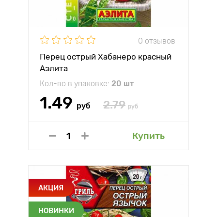
0 отзывов
Перец острый Хабанеро красный
Аэлита
Кол-во в упаковке:
20 шт
1.49
2.79
руб
руб
Купить
АКЦИЯ
НОВИНКИ