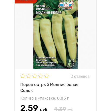
0 отзывов
Перец острый Молния белая
Седек
Кол-во в упаковке:
0.05 г
2.59
4.39
руб
руб