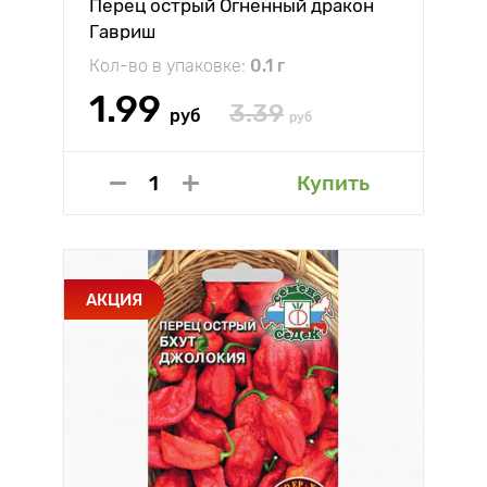
Перец острый Огненный дракон
Гавриш
Кол-во в упаковке:
0.1 г
1.99
3.39
руб
руб
Купить
АКЦИЯ