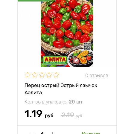
0 отзывов
Перец острый Острый язычок
Аэлита
Кол-во в упаковке:
20 шт
1.19
2.19
руб
руб