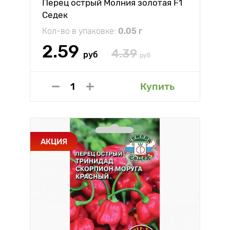
Перец острый Молния золотая F1
Седек
Кол-во в упаковке:
0.05 г
2.59
4.39
руб
руб
Купить
АКЦИЯ