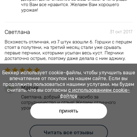
что Вам все нравится. Желаем Вам хорошего
урожая!
Светлана
31 окт 2017
Всхожесть отличная, из 7 штук взошли 6. Горшки с перцем
стоят в полутени, на третий месяц стали уже срывать
первые перчики, которыми усыпан весь куст. Перчики
достаточно острые, поэтому даже делала с ним аджику.
Беккер использует cookie-файлы, чтобы улучшить ваше
впечатление от покупок на нашем сайте. Если вы
продолжите пользоваться нашими услугами, мы будем
Б
Мария
02 ноя 2017
считать, что вы согласны
с использованием cookie-
файлов
Светлана, добрый день. Спасибо за
сотрудничество и отзыв! Желаем отличного
урожая и вкусных блюд!
принять
Читать все отзывы