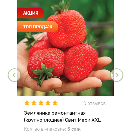
АКЦИЯ
ТОП ПРОДАЖ
10 отзывов
Земляника ремонтантная
(крупноплодная) Свит Мери XXL
Кол-во в упаковке:
5 саж