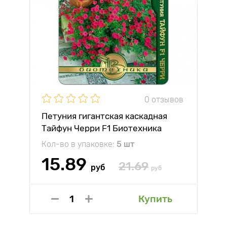
0 отзывов
Петуния гигантская каскадная
Тайфун Черри F1 Биотехника
Кол-во в упаковке:
5 шт
15.89
21.69
руб
руб
Купить