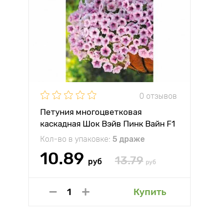
0 отзывов
Петуния многоцветковая
каскадная Шок Вэйв Пинк Вайн F1
Партнер
Кол-во в упаковке:
5 драже
10.89
13.79
руб
руб
Купить