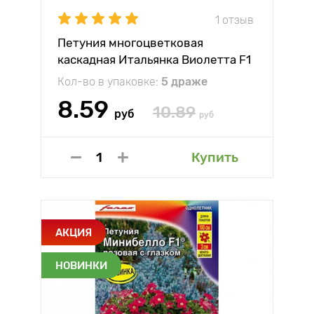
1 отзыв
Петуния многоцветковая
каскадная Итальянка Виолетта F1
Партнер
Кол-во в упаковке:
5 драже
8.59
10.89
руб
руб
Купить
АКЦИЯ
НОВИНКИ