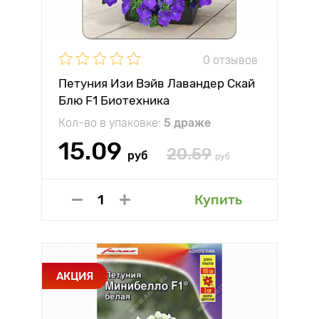
0 отзывов
Петуния Изи Вэйв Лавандер Скай
Блю F1 Биотехника
Кол-во в упаковке:
5 драже
15.09
20.59
руб
руб
Купить
АКЦИЯ