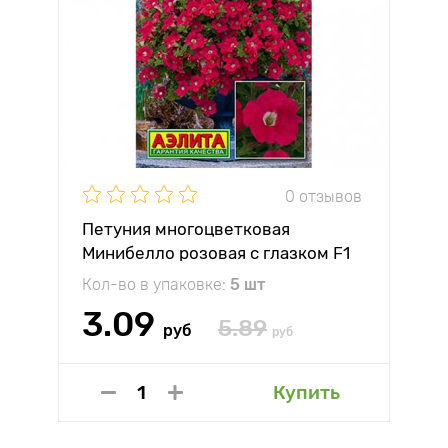
0 отзывов
Петуния многоцветковая
Минибелло розовая с глазком F1
Аэлита
Кол-во в упаковке:
5 шт
3.09
5.89
руб
руб
Купить