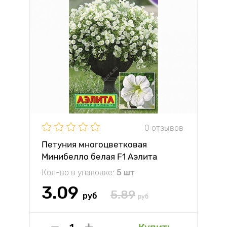
0 отзывов
Петуния многоцветковая
Минибелло белая F1 Аэлита
Кол-во в упаковке:
5 шт
3.09
5.89
руб
руб