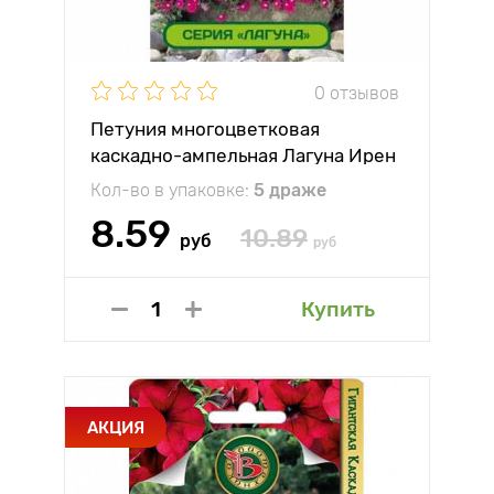
0 отзывов
Петуния многоцветковая
каскадно-ампельная Лагуна Ирен
F1 Партнер
Кол-во в упаковке:
5 драже
8.59
10.89
руб
руб
Купить
АКЦИЯ