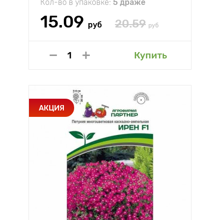
Кол-во в упаковке:
5 драже
15.09
20.59
руб
руб
Купить
АКЦИЯ