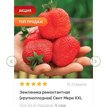
АКЦИЯ
ТОП ПРОДАЖ
10 отзывов
Земляника ремонтантная
(крупноплодная) Свит Мери XXL
Кол-во в упаковке:
5 саж