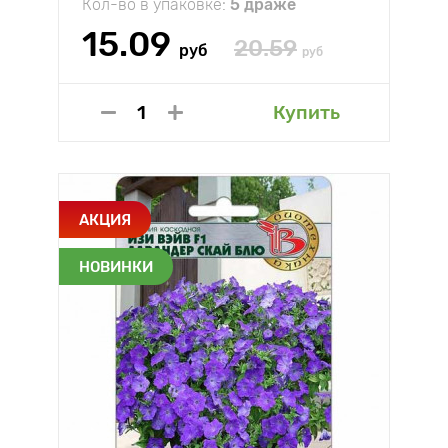
Кол-во в упаковке:
5 драже
15.09
20.59
руб
руб
Купить
АКЦИЯ
НОВИНКИ