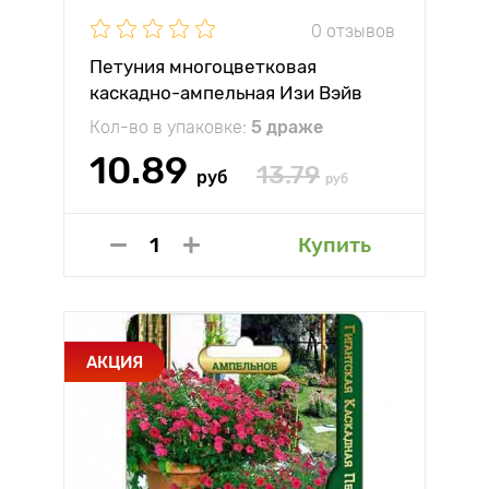
0 отзывов
Петуния многоцветковая
каскадно-ампельная Изи Вэйв
Неон Роуз F1 Партнер
Кол-во в упаковке:
5 драже
10.89
13.79
руб
руб
Купить
АКЦИЯ