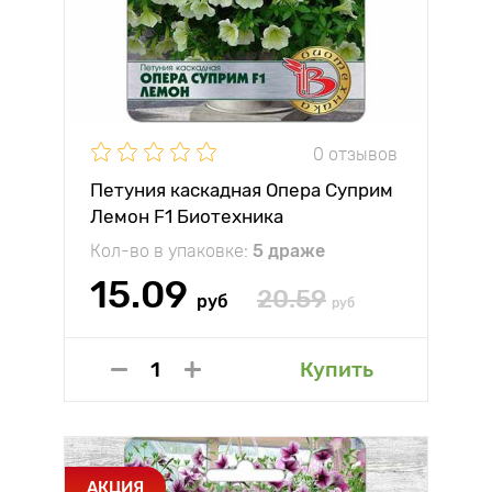
0 отзывов
Петуния каскадная Опера Суприм
Лемон F1 Биотехника
Кол-во в упаковке:
5 драже
15.09
20.59
руб
руб
Купить
АКЦИЯ