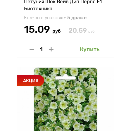
Петуния Шок Вейв Дип Перпл F1
Биотехника
Кол-во в упаковке:
5 драже
15.09
20.59
руб
руб
Купить
АКЦИЯ