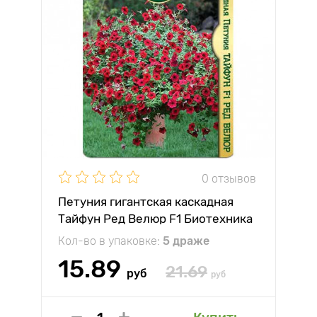
0 отзывов
Петуния гигантская каскадная
Тайфун Ред Велюр F1 Биотехника
Кол-во в упаковке:
5 драже
15.89
21.69
руб
руб