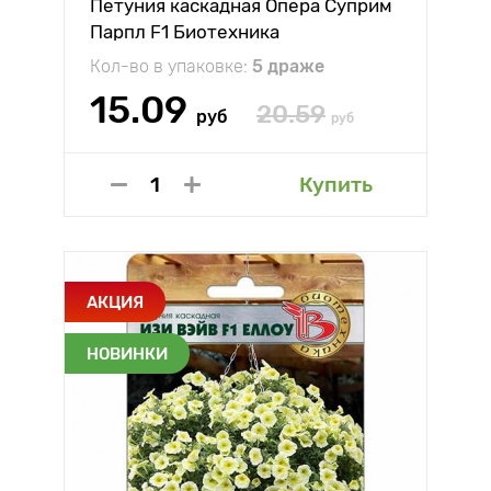
Петуния каскадная Опера Суприм
Парпл F1 Биотехника
Кол-во в упаковке:
5 драже
15.09
20.59
руб
руб
Купить
АКЦИЯ
НОВИНКИ