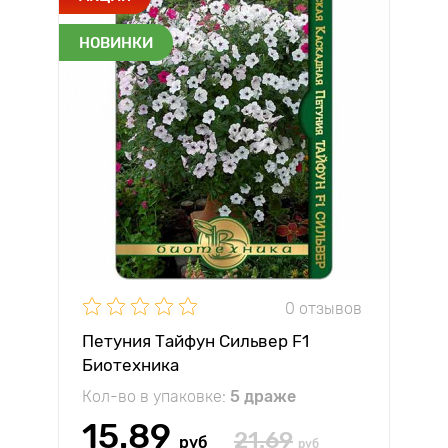
НОВИНКИ
0 отзывов
Петуния Тайфун Сильвер F1
Биотехника
Кол-во в упаковке:
5 драже
15.89
21.69
руб
руб