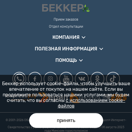
Прием заказов
Отдел консультации
КОМПАНИЯ
ПОЛЕЗНАЯ ИНФОРМАЦИЯ
ПОМОЩЬ
Беккер использует cookie-файлы, чтобы улучшить ваше
впечатление от покупок на нашем сайте. Если вы
продолжите пользоваться нашими услугами, мы будем
считать, что вы согласны
с использованием cookie-
файлов
принять
© 2001-2026 Общество с ограниченной ответственностью «Гарденшоп» Интернет-
магазин «БЕККЕР™» 24/7
Свидетельство о регистрации № 0218821 УНП 193702687 выдано 08 августа 2023
года Минским горисполкомом