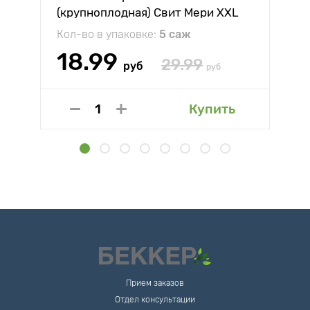
(крупноплодная) Свит Мери XXL
Кол-во в упаковке:
5 саж
18.99
29.99
руб
руб
Купить
Прием заказов
Отдел консультации