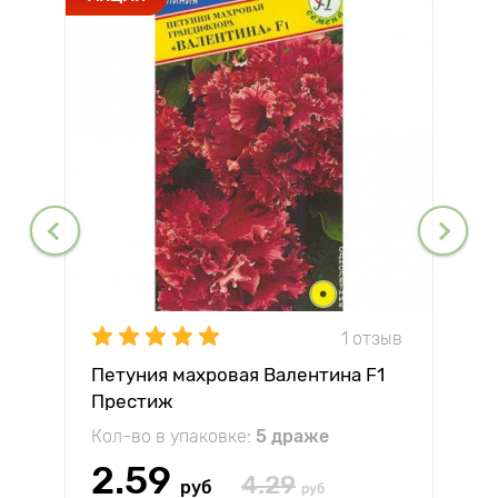
1 отзыв
Петуния махровая Валентина F1
Престиж
Кол-во в упаковке:
5 драже
2.59
4.29
руб
руб