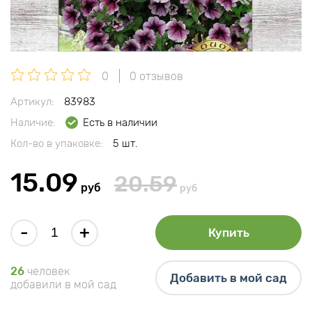
0
0 отзывов
Артикул:
83983
Наличие:
Есть в наличии
Кол-во в упаковке:
5 шт.
15.09
20.59
руб
руб
-
+
Купить
26
человек
Добавить в мой сад
добавили в мой сад