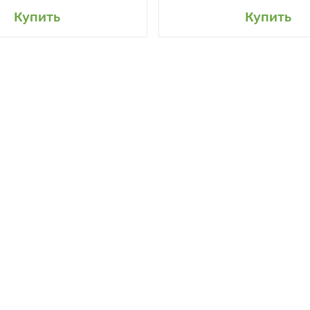
авить в мой сад
Добавить в мой 
Купить
Купить