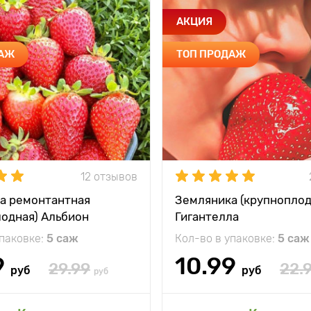
АКЦИЯ
ДАЖ
ТОП ПРОДАЖ
12 отзывов
а ремонтантная
Земляника (крупноплод
лодная) Альбион
Гигантелла
упаковке:
5 саж
Кол-во в упаковке:
5 саж
9
10.99
29.99
22.
руб
руб
руб