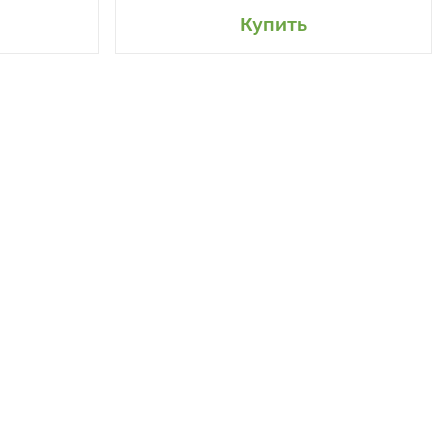
сад
Добавить в мой сад
Купить