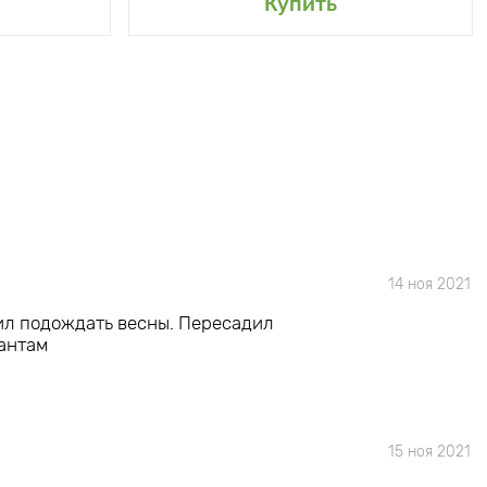
Купить
14 ноя 2021
шил подождать весны. Пересадил
тантам
15 ноя 2021