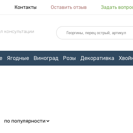
я
Контакты
Оставить отзыв
Задать вопро
л консультации
е
Ягодные
Виноград
Розы
Декоративка
Хвой
:
по популярности