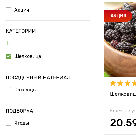
Акция
Особенност
АКЦИЯ
КАТЕГОРИИ
Высота рас
Ш
Растояние 
растениям
Шелковица
Местополо
Морозостой
ПОСАДОЧНЫЙ МАТЕРИАЛ
Период соз
Саженцы
Шелковиц
Урожайност
ПОДБОРКА
Кол-во в у
Вес плода
20.5
Ягоды