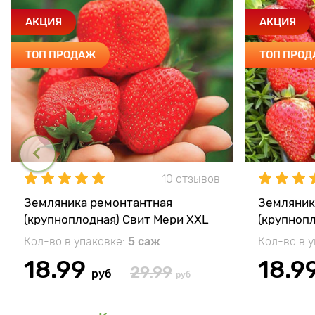
АКЦИЯ
АКЦИЯ
ТОП ПРОДАЖ
ТОП ПРО
10 отзывов
Земляника ремонтантная
Земляник
(крупноплодная) Свит Мери XXL
(крупноп
Кол-во в упаковке:
5 саж
Кол-во в 
18.99
18.9
29.99
руб
руб