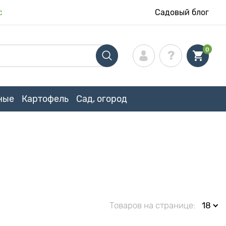
с
Садовый блог
0
ные
Картофель
Сад, огород
Товаров на странице:
18