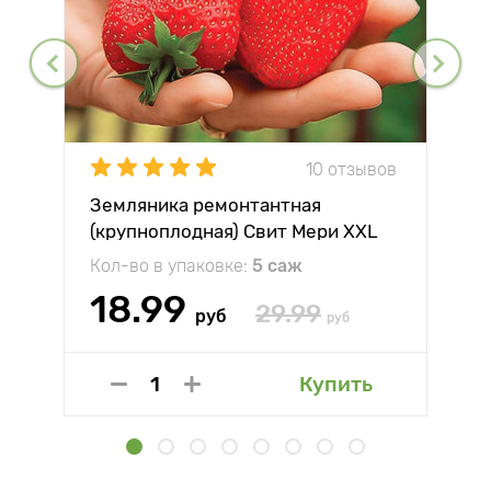
10 отзывов
Земляника ремонтантная
(крупноплодная) Свит Мери XXL
Кол-во в упаковке:
5 саж
18.99
29.99
руб
руб
Купить