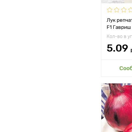
Вес плода
Лук репча
F1 Гавриш
Кол-во в у
5.09
Доб
Соо
Особенност
Растояние 
растениям
Местополо