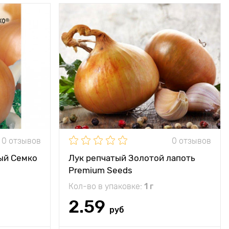
ие вкусовые
Особенности
хранится до 15
качества!
месяцев!
10 х 20 см
Растояние между
10 х 20 см
растениями
ечное место
Местоположение
солнечное место
пелый (75 -
Период созревания
среднеспелый (90 –
83 дней)
120 дней)
70 - 80 г
Вес плода
220 - 320 г
0 отзывов
0 отзывов
ый Семко
Лук репчатый Золотой лапоть
Premium Seeds
Кол-во в упаковке:
1 г
2.59
руб