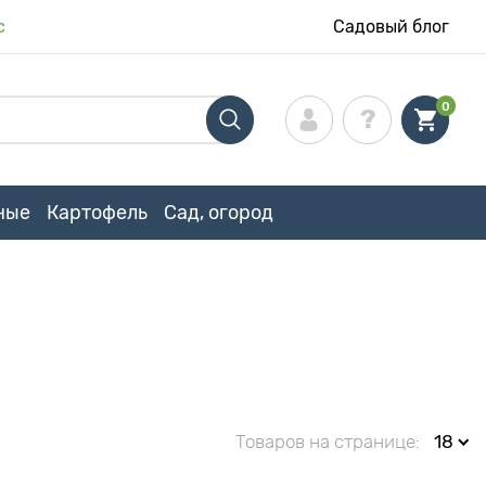
с
Садовый блог
0
ные
Картофель
Сад, огород
Товаров на странице:
18