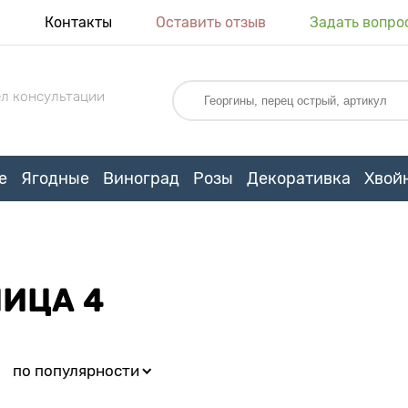
я
Контакты
Оставить отзыв
Задать вопро
л консультации
е
Ягодные
Виноград
Розы
Декоративка
Хвой
НИЦА 4
:
по популярности