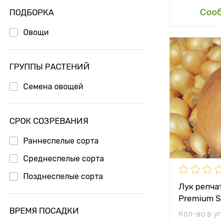
Доб
Соо
ПОДБОРКА
Овощи
Особенност
ГРУППЫ РАСТЕНИЙ
Растояние 
Семена овощей
растениям
Местополо
СРОК СОЗРЕВАНИЯ
Период соз
Раннеспелые сорта
Среднеспелые сорта
Вес плода
Позднеспелые сорта
Лук репча
Premium 
ВРЕМЯ ПОСАДКИ
Кол-во в у