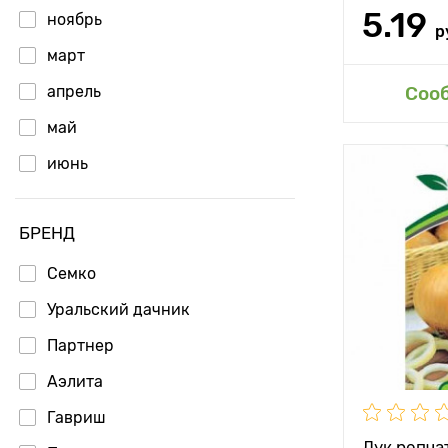
5.19
ноябрь
р
март
Доб
апрель
Соо
май
июнь
Особенност
БРЕНД
Растояние 
растениям
Семко
Уральский дачник
Местополо
Партнер
Период соз
Аэлита
Урожайност
Гавриш
Вес плода
Лук репча