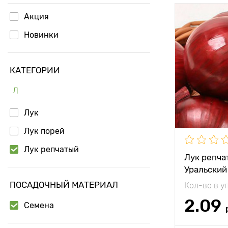
Акция
Особенност
Новинки
КАТЕГОРИИ
Растояние 
растениям
Л
Местополо
Лук
Лук порей
Период соз
Лук репчатый
Лук репча
Вес плода
Уральский
ПОСАДОЧНЫЙ МАТЕРИАЛ
Кол-во в у
2.09
Семена