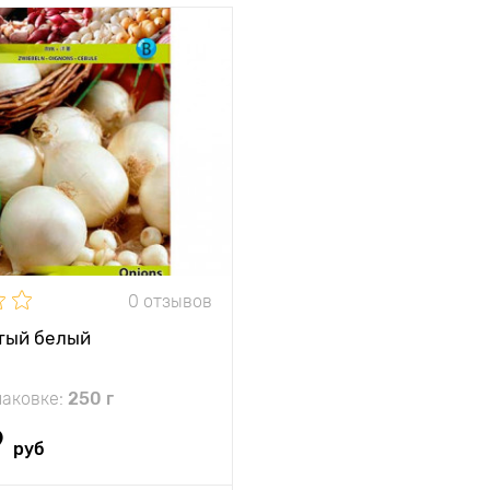
и
Для употребления в
свежем виде
между
10 х 25 см
и
жение
солнечное место
ревания
Среднеспелый (90-
120 дней)
ь
4 - 8 кг/м2
0 отзывов
150 - 180 г
тый белый
паковке:
250 г
9
руб