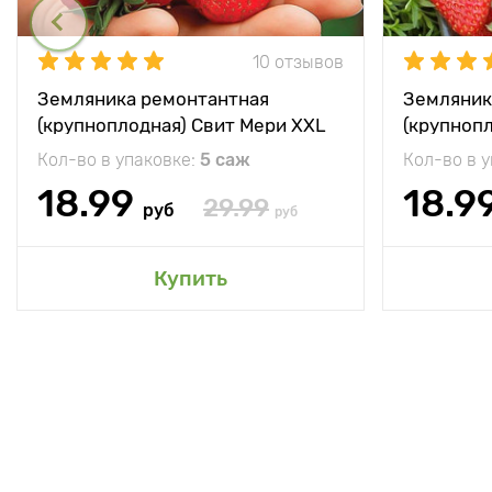
10 отзывов
Земляника ремонтантная
Земляник
(крупноплодная) Свит Мери XXL
(крупноп
Кол-во в упаковке:
5 саж
Кол-во в 
18.99
18.9
29.99
руб
руб
Купить