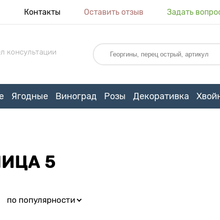
я
Контакты
Оставить отзыв
Задать вопро
л консультации
е
Ягодные
Виноград
Розы
Декоративка
Хвой
НИЦА 5
:
по популярности