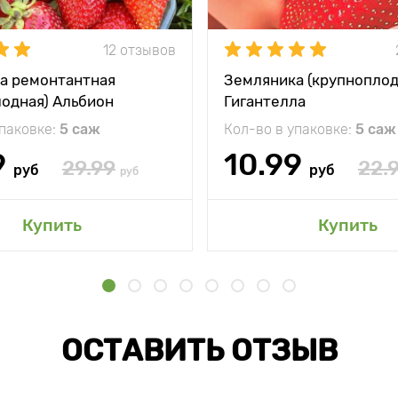
12 отзывов
а ремонтантная
Земляника (крупноплод
лодная) Альбион
Гигантелла
упаковке:
5 саж
Кол-во в упаковке:
5 саж
9
10.99
29.99
22.
руб
руб
руб
Купить
Купить
ОСТАВИТЬ ОТЗЫВ