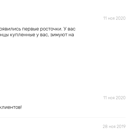
11 ноя 2020
оявились первые росточки. У вас
енцы купленные у вас, зимуют на
11 ноя 2020
клиентов!
28 ноя 2019