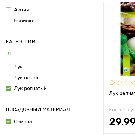
Акция
Особенност
Новинки
Растояние 
растениям
КАТЕГОРИИ
Местополо
Л
Период соз
Лук
Урожайност
Лук порей
Вес плода
Лук репчатый
Лук репча
ПОСАДОЧНЫЙ МАТЕРИАЛ
Кол-во в у
29.9
Семена