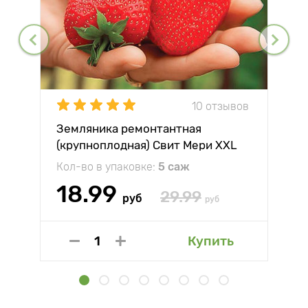
10 отзывов
Земляника ремонтантная
(крупноплодная) Свит Мери XXL
Кол-во в упаковке:
5 саж
18.99
29.99
руб
руб
Купить