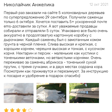
Николайчик Анжелика
12 окт 2021
Первый раз заказали на сайте 5 колоновидных деревьев
по суперпредложению 29 сентября. Получили саженцы
только 6 октября. Хочется поставить 5+ ускоренной почте
ems-доставили за сутки. А вот уважаемые продавцы
собирали и отправляли 5 суток. Упаковано все было очень
аккуратно в продолговатую картонную коробку с
дырочками. Каждый саженец был с замотанным комом
грунта в черной пленке. Слива высокая и крепкая, с
хорошим корнем, черешня высокая и тонкая, с кусочком
корня. Нектарин и персик - маленькие как кустики с
тоненькими веточками, но ветвистыми корнями. Очень
переживаю за саженец абрикоса - тоненький сухой
прутик, с тремя сучками, и в двух местах содрана кора.
Посмотрим как приживутся и перезимуют. За инструкцию
к посадке и удобрение в подарок спасибо)