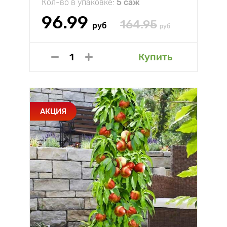
Кол-во в упаковке:
5 саж
96.99
164.95
руб
руб
Купить
АКЦИЯ