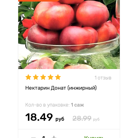
1 отзыв
Нектарин Донат (инжирный)
Кол-во в упаковке:
1 саж
18.49
28.99
руб
руб