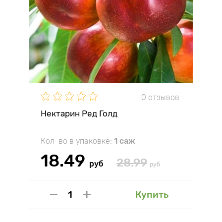
0 отзывов
Нектарин Ред Голд
Кол-во в упаковке:
1 саж
18.49
28.99
руб
руб
Купить