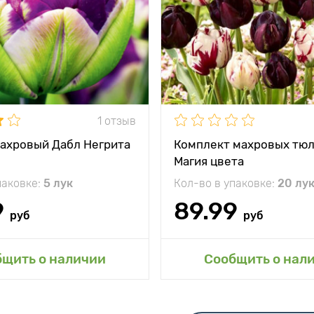
Высота растения
между
10 - 15 см
и
Растояние между
растениями
жение
солнце, полутень
Местоположение
солнц
кость
минус 40°C
Морозостойкость
1 отзыв
садки
10 - 15 см
Глубина посадки
ахровый Дабл Негрита
Комплект махровых тю
Магия цвета
паковке:
5 лук
Кол-во в упаковке:
20 лу
9
89.99
руб
руб
авить в мой сад
Добавить в мой 
бщить о наличии
Сообщить о нал