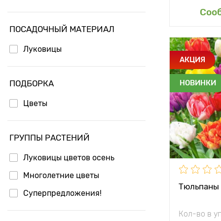
Доб
Соо
Тюльпан Триумф
ПОСАДОЧНЫЙ МАТЕРИАЛ
Луковицы
Особенност
АКЦИЯ
ПОДБОРКА
НОВИНКИ
Высота рас
Цветы
Растояние 
растениям
ГРУППЫ РАСТЕНИЙ
Местополо
Луковицы цветов осень
Морозостой
Многолетние цветы
Глубина по
Тюльпаны 
Суперпредложения!
Кол-во в у