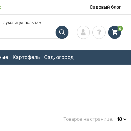
с
Садовый блог
ы
луковицы тюльпан
0
ные
Картофель
Сад, огород
Товаров на странице:
18