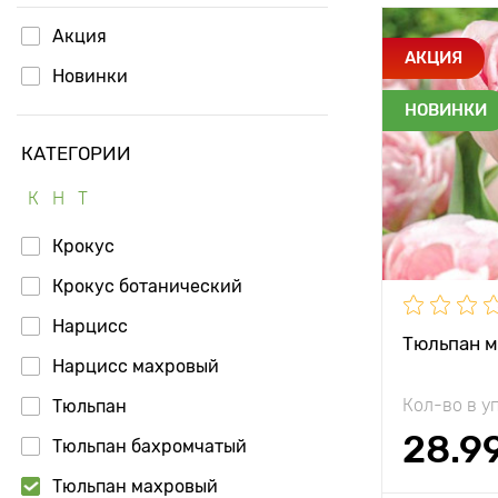
Акция
Особенност
АКЦИЯ
Новинки
НОВИНКИ
Высота рас
КАТЕГОРИИ
Растояние 
растениям
К
Н
Т
Местополо
Крокус
Морозостой
Крокус ботанический
Глубина по
Нарцисс
Тюльпан 
Нарцисс махровый
Кол-во в у
Тюльпан
28.9
Тюльпан бахромчатый
Тюльпан махровый