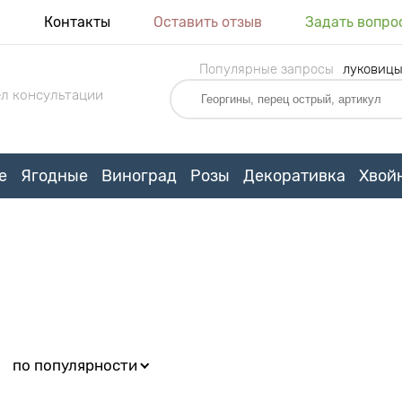
я
Контакты
Оставить отзыв
Задать вопро
Популярные запросы
луковиц
л консультации
е
Ягодные
Виноград
Розы
Декоративка
Хвой
:
по популярности