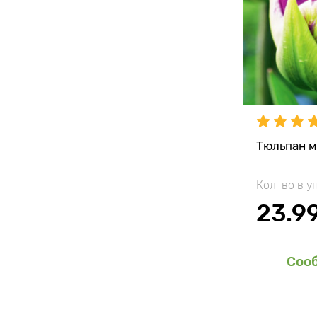
Растояние 
растениям
Местополо
Морозостой
Глубина по
Тюльпан м
Кол-во в у
23.9
Доб
Соо