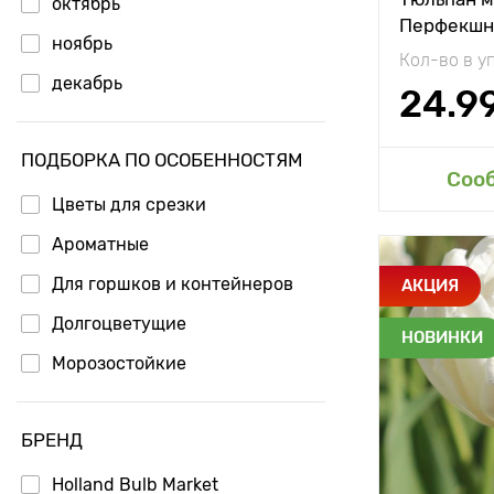
октябрь
Перфекшн
ноябрь
Кол-во в у
декабрь
24.9
ПОДБОРКА ПО ОСОБЕННОСТЯМ
Доб
Соо
Цветы для срезки
Ароматные
Особенност
Для горшков и контейнеров
АКЦИЯ
Долгоцветущие
НОВИНКИ
Высота рас
Морозостойкие
Растояние 
растениям
БРЕНД
Местополо
Holland Bulb Market
Морозостой