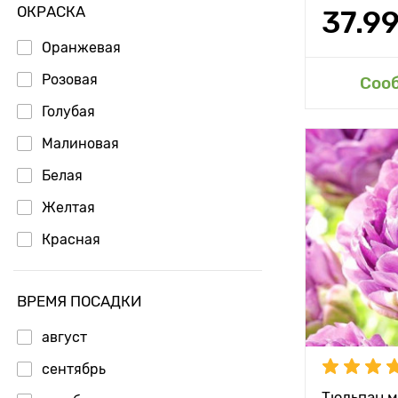
ОКРАСКА
37.9
Оранжевая
Розовая
Доб
Соо
Голубая
Малиновая
Особенност
Белая
Желтая
Высота рас
Красная
Растояние 
растениям
Местополо
ВРЕМЯ ПОСАДКИ
Морозостой
август
сентябрь
Глубина по
Тюльпан м