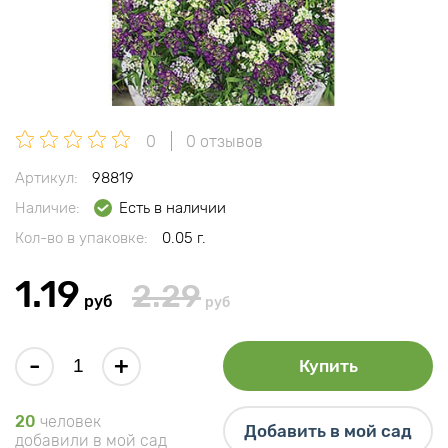
0
0 отзывов
Артикул:
98819
Наличие:
Есть в наличии
Кол-во в упаковке:
0.05 г.
1.19
2.29
руб
руб
-
+
Купить
20
человек
Добавить в мой сад
добавили в мой сад