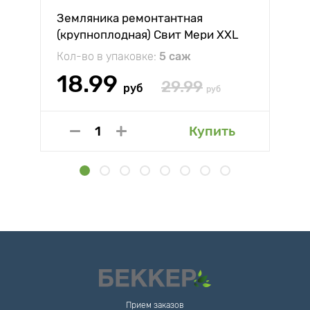
Земляника ремонтантная
(крупноплодная) Свит Мери XXL
Кол-во в упаковке:
5 саж
18.99
29.99
руб
руб
Купить
Прием заказов