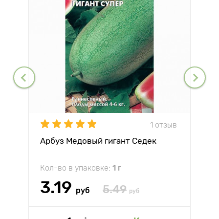
1 отзыв
Арбуз Медовый гигант Седек
Кол-во в упаковке:
1 г
3.19
5.49
руб
руб