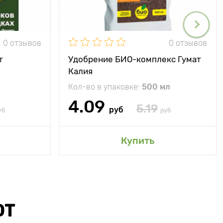
0 отзывов
0 отзывов
т
Удобрение БИО-комплекс Гумат
Калия
Кол-во в упаковке:
500 мл
4.09
5.19
руб
уб
руб
Купить
ЮТ