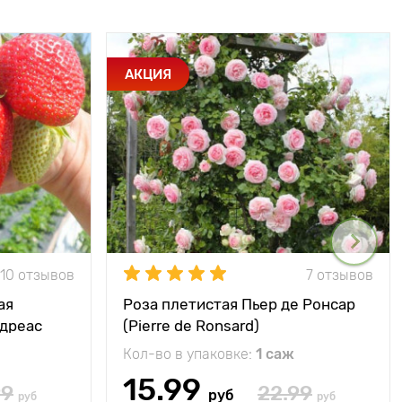
АКЦИЯ
10 отзывов
7 отзывов
ая
Роза плетистая Пьер де Ронсар
ндреас
(Pierre de Ronsard)
Кол-во в упаковке:
1 саж
15.99
99
22.99
руб
руб
руб