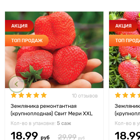
АКЦИЯ
АКЦИЯ
ТОП ПРОДАЖ
ТОП ПРО
10 отзывов
Земляника ремонтантная
Земляник
(крупноплодная) Свит Мери XXL
(крупноп
Кол-во в упаковке:
5 саж
Кол-во в 
18.99
18.9
29.99
руб
руб