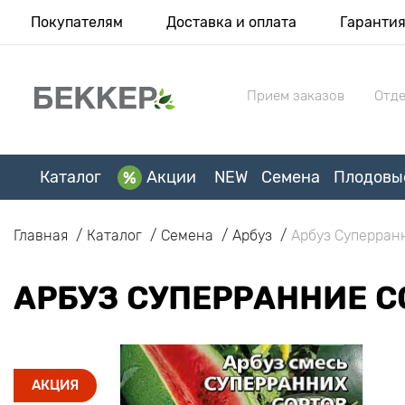
Покупателям
Доставка и оплата
Гаранти
Прием заказов
Отде
Каталог
Акции
NEW
Семена
Плодовы
Главная
Каталог
Семена
Арбуз
Арбуз Суперранн
АРБУЗ СУПЕРРАННИЕ С
АКЦИЯ