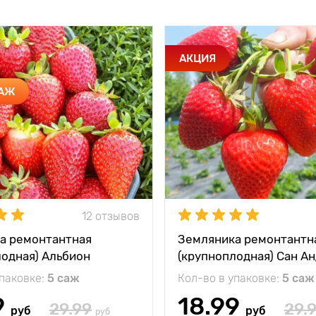
АКЦИЯ
ДАЖ
12 отзывов
а ремонтантная
Земляника ремонтантн
лодная) Альбион
(крупноплодная) Сан А
упаковке:
5 саж
Кол-во в упаковке:
5 саж
9
18.99
29.99
29.
руб
руб
руб