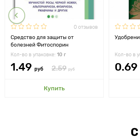
0 отзывов
Средство для защиты от
Удобрени
болезней Фитоспорин
Кол-во в упаковке:
10 г
Кол-во в 
1.49
0.69
2.59
руб
руб
Купить
С