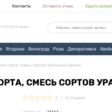
я
Контакты
Оставить отзыв
Задать вопро
л консультации
е
Ягодные
Виноград
Розы
Декоративка
Хвой
ие сорта, смесь сортов Уральский дачник
ОРТА, СМЕСЬ СОРТОВ У
0
0 отзывов