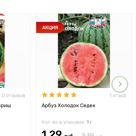
АКЦИЯ
0 отзывов
1 отзыв
вриш
Арбуз Холодок Седек
Кол-во в упаковке:
1 г
1.29
2.19