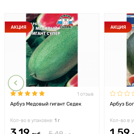
АКЦИЯ
АКЦИЯ
1 отзыв
Арбуз Медовый гигант Седек
Арбуз Бо
Кол-во в упаковке:
1 г
Кол-во в 
3.19
1.59
5.49