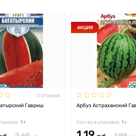
АКЦИЯ
0 отзывов
гатырский Гавриш
Арбуз Астраханский Га
упаковке:
1 г
Кол-во в упаковке:
1 г
1.19
2.69
1.99