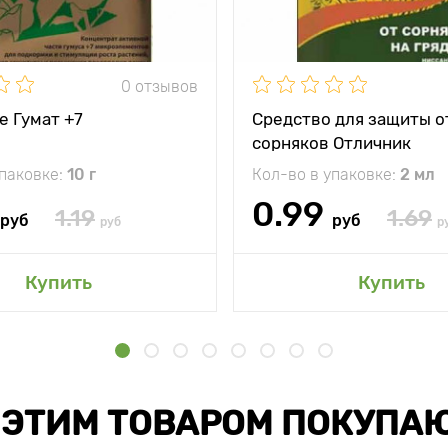
0 отзывов
е Гумат +7
Средство для защиты о
сорняков Отличник
упаковке:
10 г
Кол-во в упаковке:
2 мл
0.99
1.19
1.69
руб
руб
руб
р
Купить
Купить
 ЭТИМ ТОВАРОМ ПОКУПА