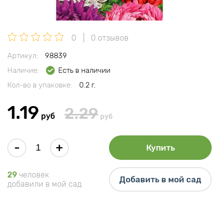
0
0 отзывов
Артикул:
98839
Наличие:
Есть в наличии
Кол-во в упаковке:
0.2 г.
1.19
2.29
руб
руб
-
+
Купить
29
человек
Добавить в мой сад
добавили в мой сад