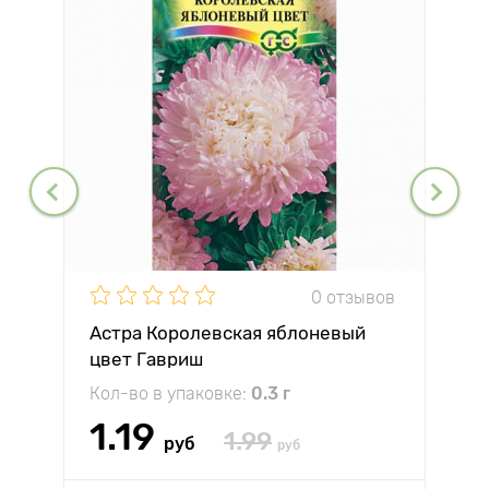
0 отзывов
Астра Королевская яблоневый
цвет Гавриш
Кол-во в упаковке:
0.3 г
1.19
1.99
руб
руб