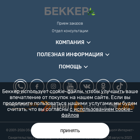
Прием заказов
Отдел консультации
КОМПАНИЯ
ПОЛЕЗНАЯ ИНФОРМАЦИЯ
ПОМОЩЬ
Беккер использует cookie-файлы, чтобы улучшить ваше
впечатление от покупок на нашем сайте. Если вы
продолжите пользоваться нашими услугами, мы будем
считать, что вы согласны
с использованием cookie-
файлов
принять
© 2001-2026 Общество с ограниченной ответственностью «Гарденшоп» Интернет-
магазин «БЕККЕР™» 24/7
Свидетельство о регистрации № 0218821 УНП 193702687 выдано 08 августа 2023