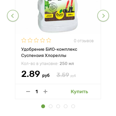
0 отзывов
Удобрение БИО-комплекс
Суспензия Хлореллы
Кол-во в упаковке:
250 мл
2.89
3.59
руб
руб
Купить