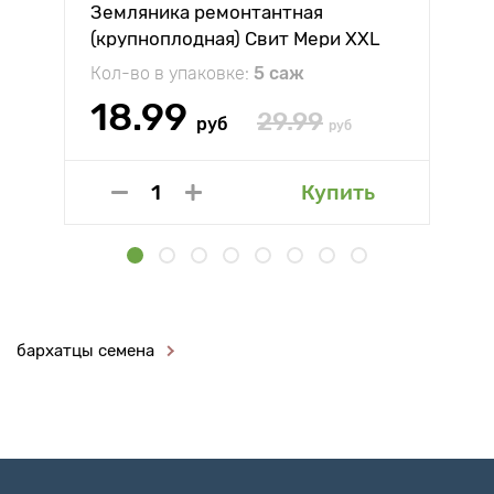
Земляника ремонтантная
(крупноплодная) Свит Мери XXL
Кол-во в упаковке:
5 саж
18.99
29.99
руб
руб
Купить
бархатцы семена