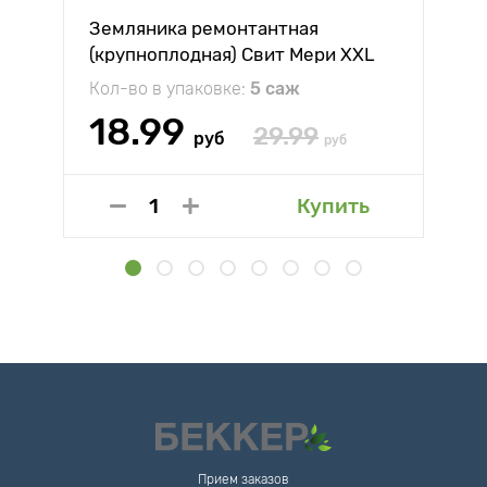
Земляника ремонтантная
(крупноплодная) Свит Мери XXL
Кол-во в упаковке:
5 саж
18.99
29.99
руб
руб
Купить
Прием заказов