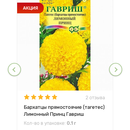
АКЦИЯ
2 отзыва
Бархатцы прямостоячие (тагетес)
Лимонный Принц Гавриш
Кол-во в упаковке:
0.1 г