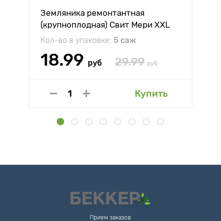
Земляника ремонтантная
(крупноплодная) Свит Мери XXL
Кол-во в упаковке:
5 саж
18.99
29.99
руб
руб
Купить
Прием заказов