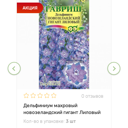
АКЦИЯ
0 отзывов
Дельфиниум махровый
новозеландский гигант Лиловый
Гавриш
Кол-во в упаковке:
3 шт