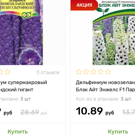
АКЦИЯ
0 отзывов
ум супермахровый
Дельфиниум новозелан
ндский гигант
Блэк Айт Энжелс F1 Па
олет Гавриш
упаковке:
3 шт
Кол-во в упаковке:
3 шт
9
10.89
28.69
13.
руб
руб
руб
Купить
Купить