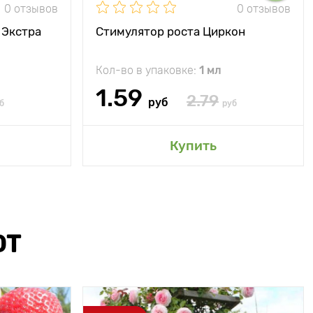
0 отзывов
0 отзывов
 Экстра
Стимулятор роста Циркон
Кол-во в упаковке:
1 мл
1.59
2.79
руб
б
руб
Купить
ЮТ