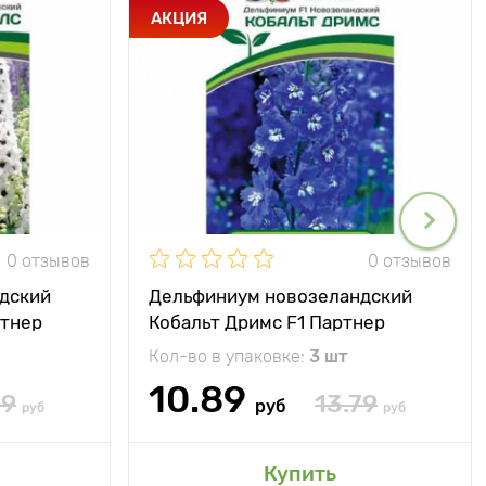
АКЦИЯ
0 отзывов
0 отзывов
дский
Дельфиниум новозеландский
ртнер
Кобальт Дримс F1 Партнер
Кол-во в упаковке:
3 шт
10.89
79
13.79
руб
руб
руб
Купить