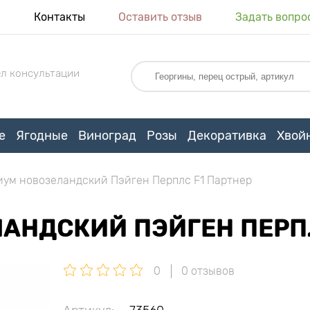
я
Контакты
Оставить отзыв
Задать вопро
л консультации
е
Ягодные
Виноград
Розы
Декоративка
Хвой
ум новозеландский Пэйген Перплс F1 Партнер
АНДСКИЙ ПЭЙГЕН ПЕРПЛ
0
0 отзывов