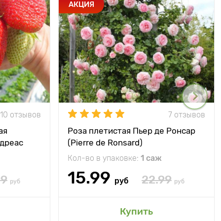
АКЦИЯ
10 отзывов
7 отзывов
ая
Роза плетистая Пьер де Ронсар
ндреас
(Pierre de Ronsard)
Кол-во в упаковке:
1 саж
15.99
99
22.99
руб
руб
руб
Купить