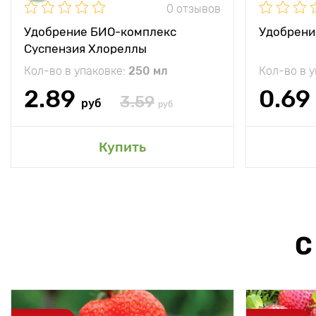
0 отзывов
Удобрение БИО-комплекс
Удобрени
Суспензия Хлореллы
Кол-во в упаковке:
250 мл
Кол-во в 
2.89
0.69
3.59
руб
руб
Купить
С