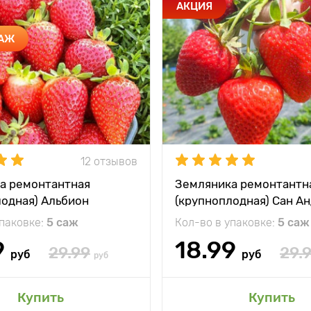
АКЦИЯ
ДАЖ
12 отзывов
а ремонтантная
Земляника ремонтантн
лодная) Альбион
(крупноплодная) Сан А
упаковке:
5 саж
Кол-во в упаковке:
5 саж
9
18.99
29.99
29.
руб
руб
руб
Купить
Купить