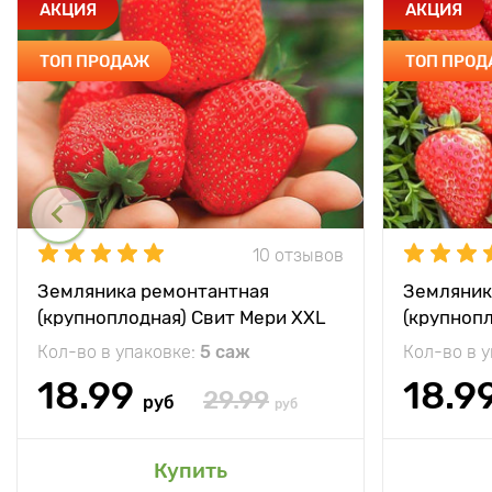
АКЦИЯ
АКЦИЯ
ТОП ПРОДАЖ
ТОП ПРО
10 отзывов
Земляника ремонтантная
Земляник
(крупноплодная) Свит Мери XXL
(крупноп
Кол-во в упаковке:
5 саж
Кол-во в 
18.99
18.9
29.99
руб
руб
Купить