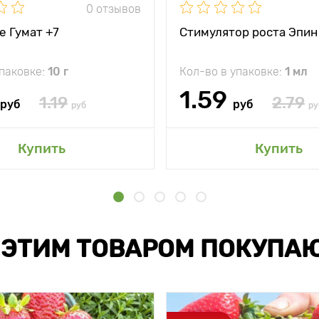
0 отзывов
е Гумат +7
Стимулятор роста Эпин
упаковке:
10 г
Кол-во в упаковке:
1 мл
1.59
1.19
2.79
руб
руб
руб
ру
Купить
Купить
 ЭТИМ ТОВАРОМ ПОКУПА