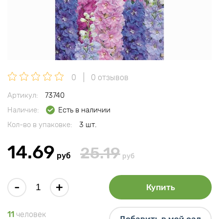
0
0 отзывов
Артикул:
73740
Наличие:
Есть в наличии
Кол-во в упаковке:
3 шт.
14.69
25.19
руб
руб
-
+
Купить
11
человек