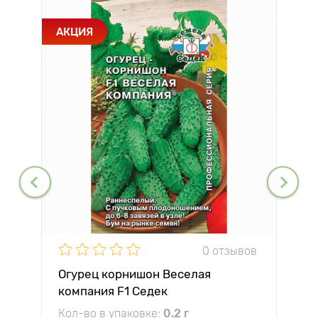
АКЦИЯ
0 отзывов
Огурец корнишон Веселая
компания F1 Седек
Кол-во в упаковке:
0.2 г