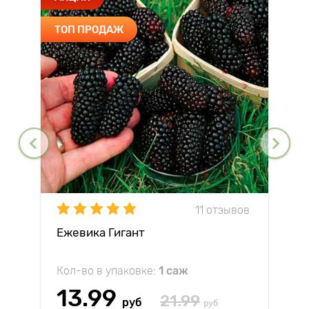
ТОП ПРОДАЖ
11 отзывов
Ежевика Гигант
Кол-во в упаковке:
1 саж
13.99
21.99
руб
руб