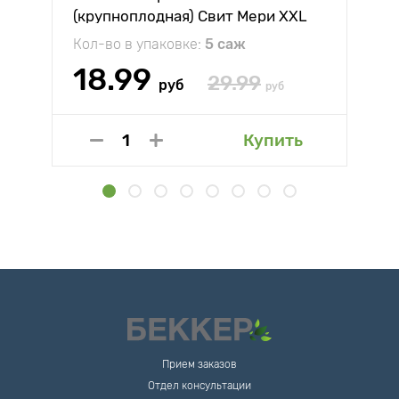
(крупноплодная) Свит Мери XXL
Кол-во в упаковке:
5 саж
18.99
29.99
руб
руб
Купить
Прием заказов
Отдел консультации