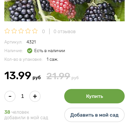
0
0 отзывов
Артикул:
4321
Наличие:
Есть в наличии
Кол-во в упаковке:
1 саж.
13.99
21.99
руб
руб
-
+
Купить
38
человек
Добавить в мой сад
добавили в мой сад