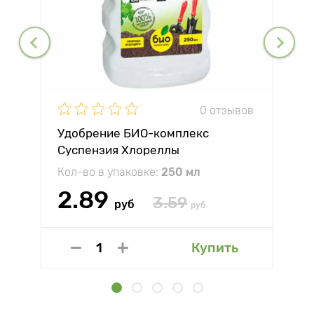
0 отзывов
Удобрение БИО-комплекс
Суспензия Хлореллы
Кол-во в упаковке:
250 мл
2.89
3.59
руб
руб
Купить