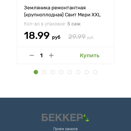
Земляника ремонтантная
(крупноплодная) Свит Мери XXL
Кол-во в упаковке:
5 саж
18.99
29.99
руб
руб
Купить
Прием заказов