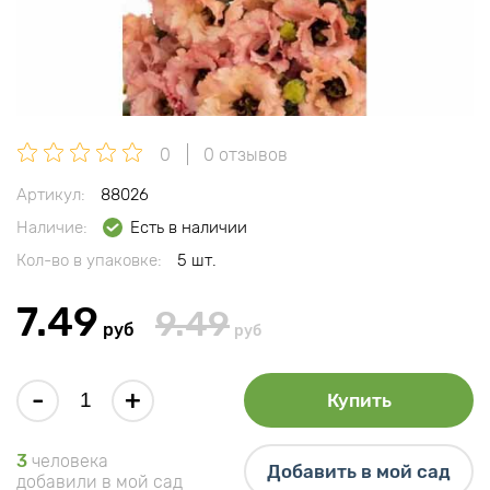
0
0 отзывов
Артикул:
88026
Наличие:
Есть в наличии
Кол-во в упаковке:
5 шт.
7.49
9.49
руб
руб
-
+
Купить
3
человека
Добавить в мой сад
добавили в мой сад