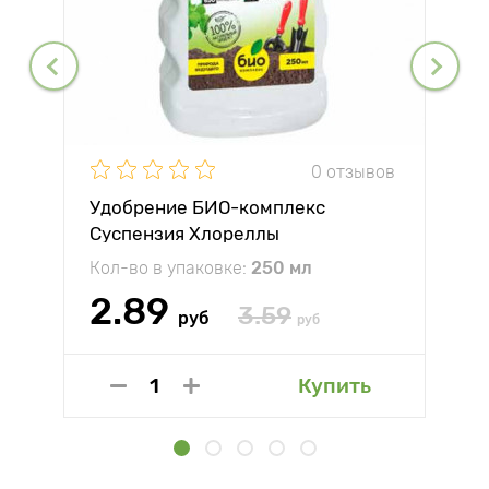
0 отзывов
Удобрение БИО-комплекс
Суспензия Хлореллы
Кол-во в упаковке:
250 мл
2.89
3.59
руб
руб
Купить