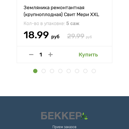
Земляника ремонтантная
(крупноплодная) Свит Мери XXL
Кол-во в упаковке:
5 саж
18.99
29.99
руб
руб
Купить
Прием заказов