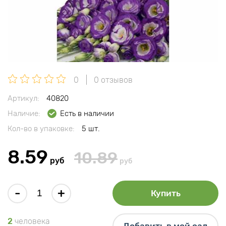
0
0 отзывов
Артикул:
40820
Наличие:
Есть в наличии
Кол-во в упаковке:
5 шт.
8.59
10.89
руб
руб
-
+
Купить
2
человека