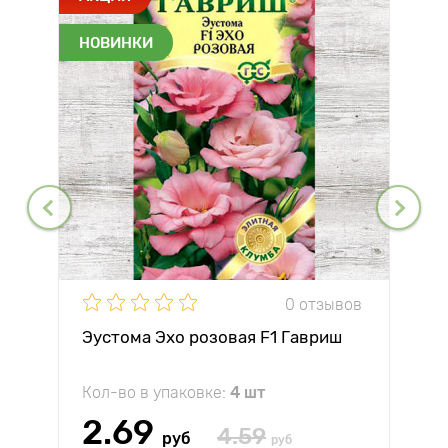
НОВИНКИ
0 отзывов
Эустома Эхо розовая F1 Гавриш
Кол-во в упаковке:
4 шт
2.69
4.59
руб
руб