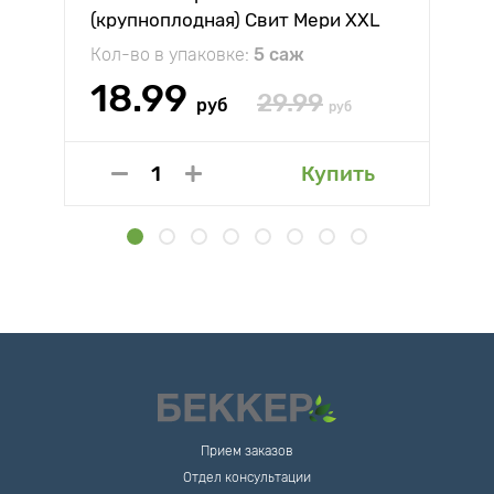
(крупноплодная) Свит Мери XXL
Кол-во в упаковке:
5 саж
18.99
29.99
руб
руб
Купить
Прием заказов
Отдел консультации