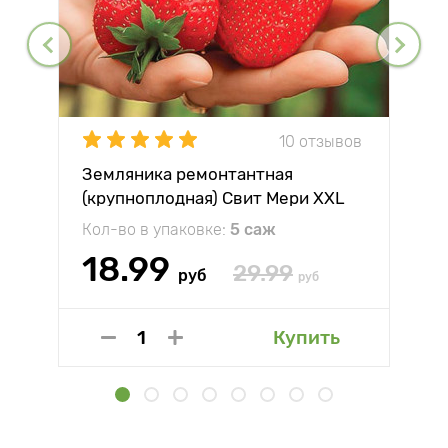
10 отзывов
Земляника ремонтантная
(крупноплодная) Свит Мери XXL
Кол-во в упаковке:
5 саж
18.99
29.99
руб
руб
Купить