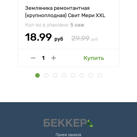
Земляника ремонтантная
(крупноплодная) Свит Мери XXL
Кол-во в упаковке:
5 саж
18.99
29.99
руб
руб
Купить
Прием заказов