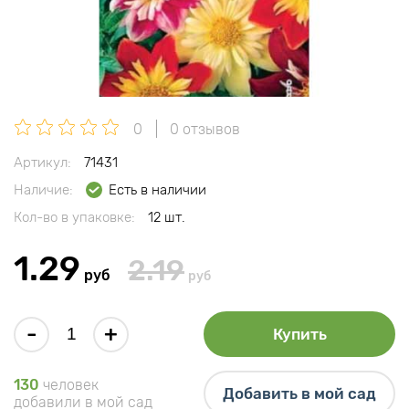
0
0 отзывов
Артикул:
71431
Наличие:
Есть в наличии
Кол-во в упаковке:
12 шт.
1.29
2.19
руб
руб
-
+
Купить
130
человек
Добавить в мой сад
добавили в мой сад