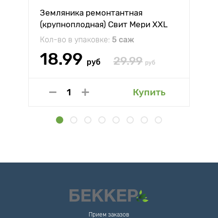
Земляника ремонтантная
(крупноплодная) Свит Мери XXL
Кол-во в упаковке:
5 саж
18.99
29.99
руб
руб
Купить
Прием заказов