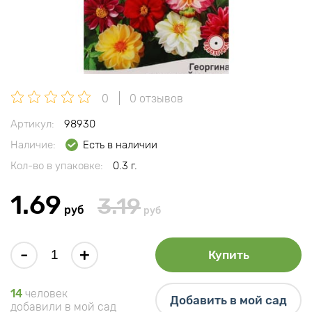
0
0 отзывов
Артикул:
98930
Наличие:
Есть в наличии
Кол-во в упаковке:
0.3 г.
1.69
3.19
руб
руб
-
+
Купить
14
человек
Добавить в мой сад
добавили в мой сад