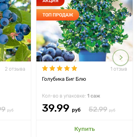
АКЦИЯ
ТОП ПРОДАЖ
2 отзыва
1 отзыв
Голубика Биг Блю
Кол-во в упаковке:
1 саж
39.99
99
52.99
руб
руб
руб
Купить