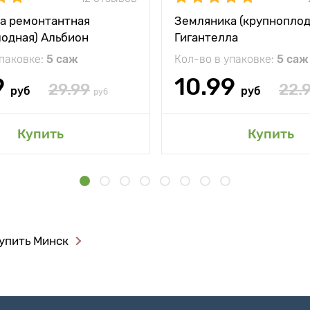
а ремонтантная
Земляника (крупноплод
лодная) Альбион
Гигантелла
упаковке:
5 саж
Кол-во в упаковке:
5 саж
9
10.99
29.99
22.
руб
руб
руб
Купить
Купить
упить Минск