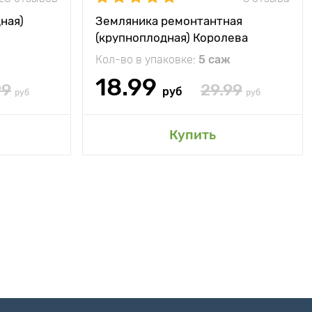
ная)
Земляника ремонтантная
(крупноплодная) Королева
Елизавета
Кол-во в упаковке:
5 саж
18.99
99
29.99
руб
руб
руб
Купить