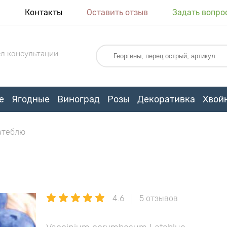
я
Контакты
Оставить отзыв
Задать вопро
л консультации
е
Ягодные
Виноград
Розы
Декоративка
Хвой
атеблю
4.6
5 отзывов