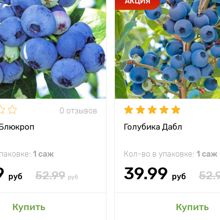
АКЦИЯ
0 отзывов
 Блюкроп
Голубика Дабл
упаковке:
1 саж
Кол-во в упаковке:
1 саж
9
39.99
52.99
52.
руб
руб
руб
Купить
Купить