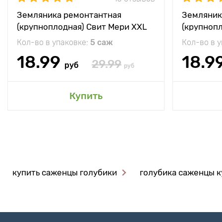
Земляника ремонтантная
Земляник
(крупноплодная) Свит Мери XXL
(крупноп
Кол-во в упаковке:
5 саж
Кол-во в 
18.99
18.9
29.99
руб
руб
Купить
купить саженцы голубики
голубика саженцы к