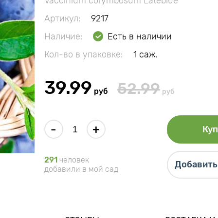
Vaccinium corymbosum Lateblue
Артикул:
9217
Наличие:
Есть в наличии
Кол-во в упаковке:
1 саж.
39.99
52.99
руб
руб
-
+
Куп
291
человек
Добавить 
добавили в мой сад