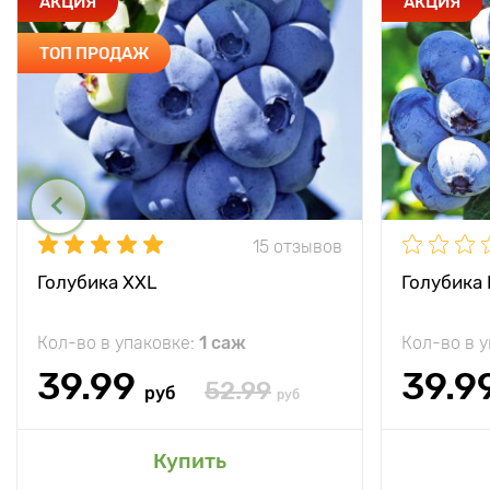
АКЦИЯ
АКЦИЯ
ТОП ПРОДАЖ
15 отзывов
Голубика XXL
Голубика
Кол-во в упаковке:
1 саж
Кол-во в 
39.99
39.9
52.99
руб
руб
Купить