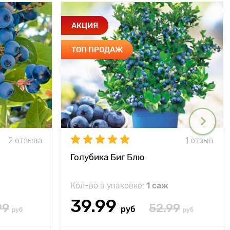
АКЦИЯ
ТОП ПРОДАЖ
2 отзыва
1 отзыв
Голубика Биг Блю
Кол-во в упаковке:
1 саж
39.99
99
52.99
руб
руб
руб