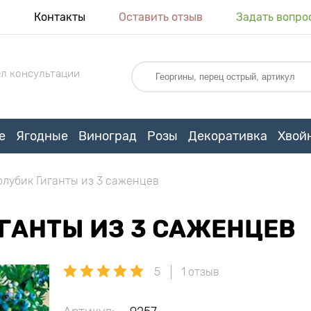
я
Контакты
Оставить отзыв
Задать вопро
л консультации
е
Ягодные
Виноград
Розы
Декоративка
Хвой
олубик Гиганты из 3 саженцев
ГАНТЫ ИЗ 3 САЖЕНЦЕВ
5
1 отзыв