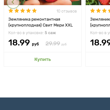
10 отзывов
Земляника ремонтантная
Земляник
(крупноплодная) Свит Мери XXL
(крупноп
Кол-во в упаковке:
5 саж
Кол-во в 
18.99
18.9
29.99
руб
руб
Купить