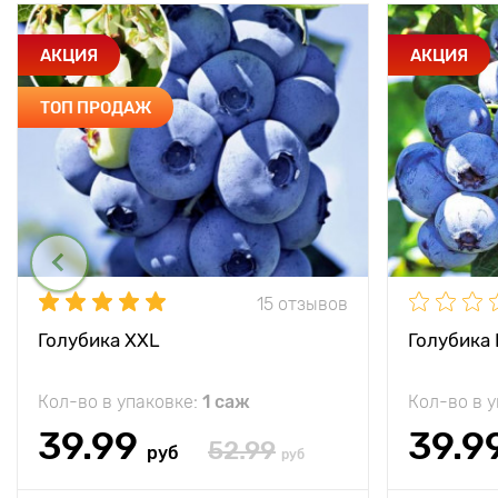
АКЦИЯ
АКЦИЯ
ТОП ПРОДАЖ
15 отзывов
Голубика XXL
Голубика
Кол-во в упаковке:
1 саж
Кол-во в 
39.99
39.9
52.99
руб
руб