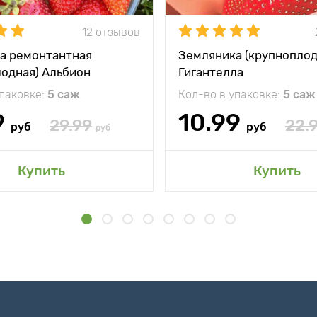
12 отзывов
а ремонтантная
Земляника (крупноплод
лодная) Альбион
Гигантелла
упаковке:
5 саж
Кол-во в упаковке:
5 саж
9
10.99
29.99
22.
руб
руб
руб
Купить
Купить