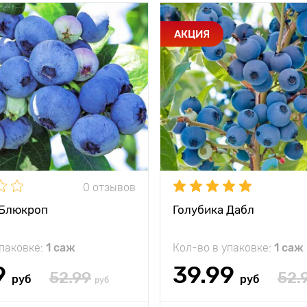
АКЦИЯ
0 отзывов
 Блюкроп
Голубика Дабл
упаковке:
1 саж
Кол-во в упаковке:
1 саж
9
39.99
52.99
52.
руб
руб
руб