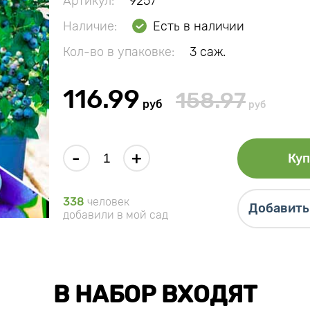
Артикул:
9257
Наличие:
Есть в наличии
Кол-во в упаковке:
3 саж.
116.99
158.97
руб
руб
-
+
Куп
338
человек
Добавить 
добавили в мой сад
В НАБОР ВХОДЯТ