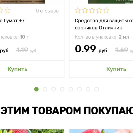
0 отзывов
е Гумат +7
Средство для защиты о
сорняков Отличник
упаковке:
10 г
Кол-во в упаковке:
2 мл
0.99
1.19
1.69
руб
руб
руб
р
Купить
Купить
 ЭТИМ ТОВАРОМ ПОКУПА