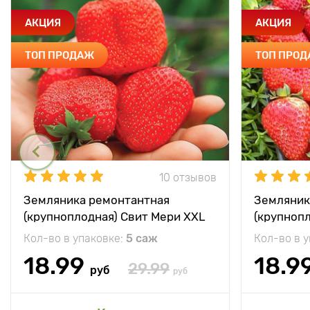
АКЦИЯ
АКЦИЯ
ТОП ПРОДАЖ
ТОП ПРО
10 отзывов
Земляника ремонтантная
Земляник
(крупноплодная) Свит Мери XXL
(крупноп
Кол-во в упаковке:
5 саж
Кол-во в 
18.99
18.9
29.99
руб
руб