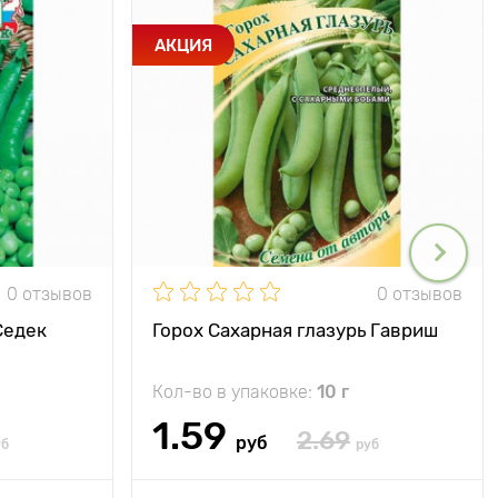
АКЦИЯ
0 отзывов
0 отзывов
Седек
Горох Сахарная глазурь Гавриш
Кол-во в упаковке:
10 г
1.59
2.69
руб
уб
руб