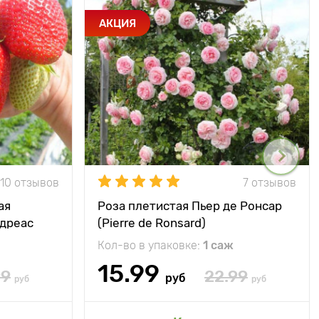
АКЦИЯ
10 отзывов
7 отзывов
ая
Роза плетистая Пьер де Ронсар
ндреас
(Pierre de Ronsard)
Кол-во в упаковке:
1 саж
15.99
99
22.99
руб
руб
руб