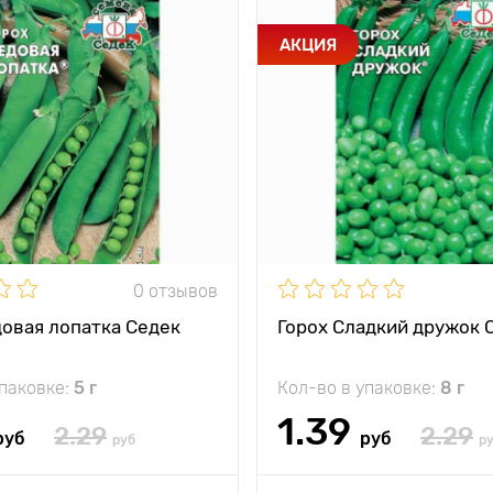
АКЦИЯ
0 отзывов
довая лопатка Седек
Горох Сладкий дружок 
упаковке:
5 г
Кол-во в упаковке:
8 г
1.39
2.29
2.29
руб
руб
руб
р