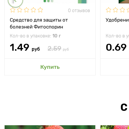
0 отзывов
Средство для защиты от
Удобрени
болезней Фитоспорин
Кол-во в упаковке:
10 г
Кол-во в 
1.49
0.69
2.59
руб
руб
Купить
С