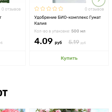
0 отзывов
0 отзывов
т
Удобрение БИО-комплекс Гумат
Калия
Кол-во в упаковке:
500 мл
4.09
5.19
руб
уб
руб
Купить
ЮТ