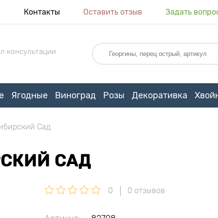
я
Контакты
Оставить отзыв
Задать вопро
л консультации
е
Ягодные
Виноград
Розы
Декоративка
Хвой
Сибирский Сад
РСКИЙ САД
0
0 отзывов