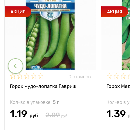
АКЦИЯ
АКЦИЯ
0 отзывов
Горох Чудо-лопатка Гавриш
Горох Ме
Кол-во в упаковке:
5 г
Кол-во в 
1.19
1.39
2.09
руб
руб