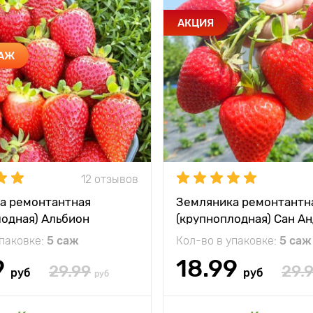
АКЦИЯ
ДАЖ
12 отзывов
а ремонтантная
Земляника ремонтантн
лодная) Альбион
(крупноплодная) Сан А
упаковке:
5 саж
Кол-во в упаковке:
5 саж
9
18.99
29.99
29.
руб
руб
руб