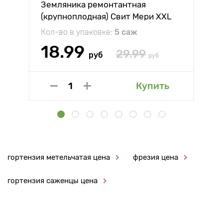
Земляника ремонтантная
(крупноплодная) Свит Мери XXL
Кол-во в упаковке:
5 саж
18.99
29.99
руб
руб
Купить
гортензия метельчатая цена
фрезия цена
гортензия саженцы цена