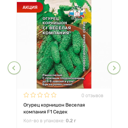
АКЦИЯ
0 отзывов
Огурец корнишон Веселая
компания F1 Седек
Кол-во в упаковке:
0.2 г