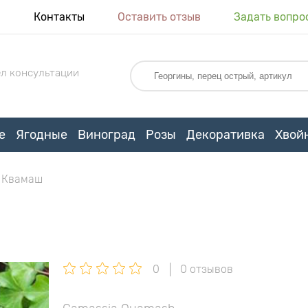
я
Контакты
Оставить отзыв
Задать вопро
л консультации
е
Ягодные
Виноград
Розы
Декоративка
Хвой
 Квамаш
0
0 отзывов