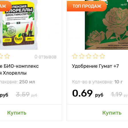
ДАЖ
ТОП ПРОДАЖ
0 отзывов
е БИО-комплекс
Удобрение Гумат +7
я Хлореллы
упаковке:
250 мл
Кол-во в упаковке:
10 г
0.69
3.59
1.19
руб
руб
руб
ру
Купить
Купить