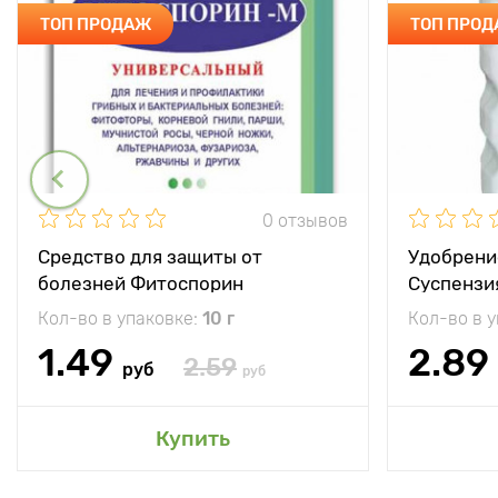
ТОП ПРОДАЖ
ТОП ПРО
0 отзывов
Средство для защиты от
Удобрени
болезней Фитоспорин
Суспензи
Кол-во в упаковке:
10 г
Кол-во в 
1.49
2.89
2.59
руб
руб
Купить