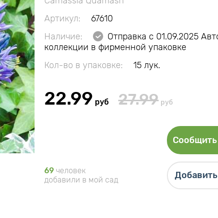
Camassia Quamash
Артикул:
67610
Наличие:
Отправка с 01.09.2025 Ав
коллекции в фирменной упаковке
Кол-во в упаковке:
15 лук.
22.99
27.99
руб
руб
Сообщить 
69
человек
Добавить 
добавили в мой сад