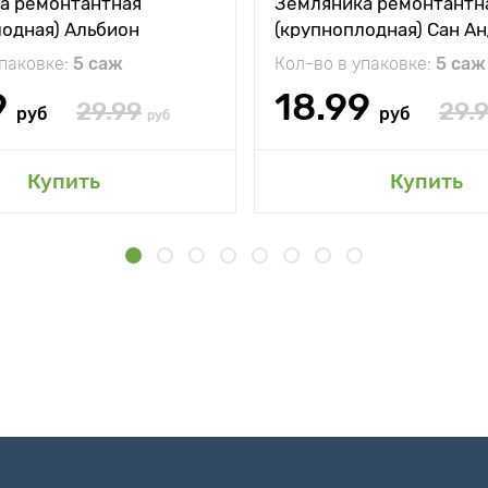
а ремонтантная
Земляника ремонтантн
лодная) Альбион
(крупноплодная) Сан А
упаковке:
5 саж
Кол-во в упаковке:
5 саж
9
18.99
29.99
29.
руб
руб
руб
Купить
Купить