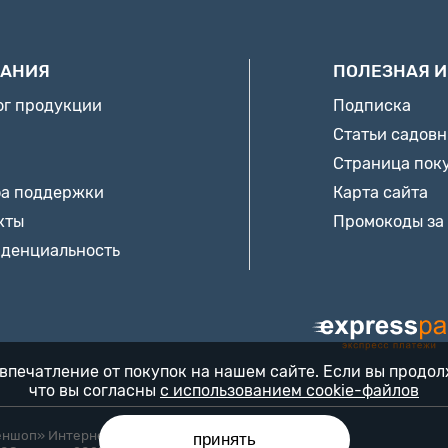
АНИЯ
ПОЛЕЗНАЯ 
ог продукции
Подписка
Статьи садов
Страница пок
а поддержки
Карта сайта
кты
Промокоды за
денциальность
впечатление от покупок на нашем сайте. Если вы продо
что вы согласны
с использованием cookie-файлов
еншоп» Интернет-магазин «БЕККЕР™» 24/7
принять