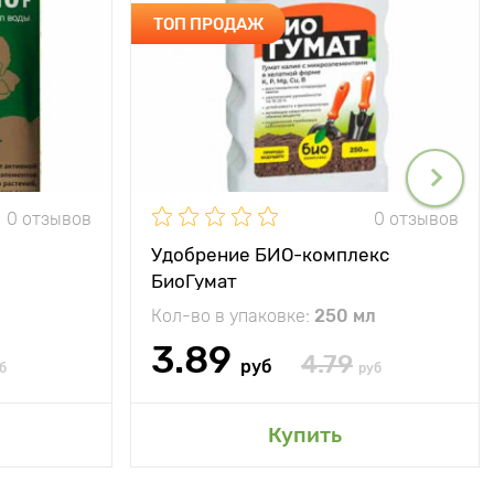
ТОП ПРОДАЖ
0 отзывов
0 отзывов
Удобрение БИО-комплекс
БиоГумат
Кол-во в упаковке:
250 мл
3.89
4.79
руб
б
руб
Купить