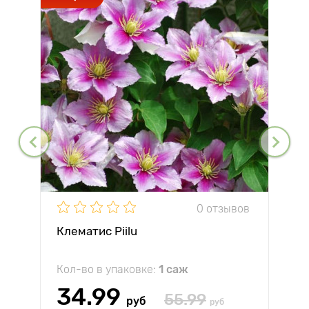
0 отзывов
Клематис Piilu
Кол-во в упаковке:
1 саж
34.99
55.99
руб
руб