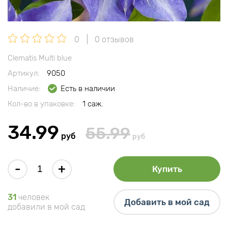
0
0 отзывов
Clematis Multi blue
Артикул:
9050
Наличие:
Есть в наличии
Кол-во в упаковке:
1 саж.
34.99
55.99
руб
руб
-
+
Купить
31
человек
Добавить в мой сад
добавили в мой сад