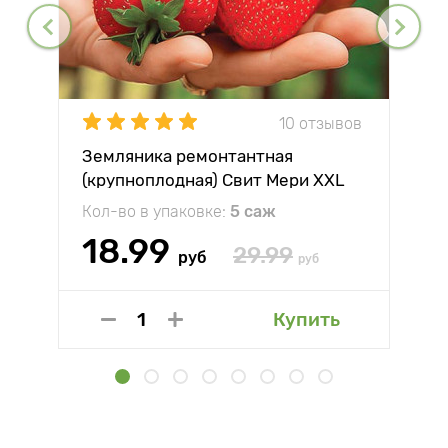
10 отзывов
Земляника ремонтантная
(крупноплодная) Свит Мери XXL
Кол-во в упаковке:
5 саж
18.99
29.99
руб
руб
Купить