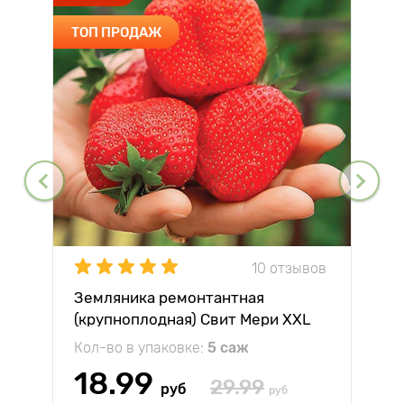
ТОП ПРОДАЖ
10 отзывов
Земляника ремонтантная
(крупноплодная) Свит Мери XXL
Кол-во в упаковке:
5 саж
18.99
29.99
руб
руб