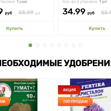
упаковке:
1 саж
Кол-во в упаковке:
1 шт
9
34.99
55.99
55.
руб
руб
руб
Купить
Купить
НЕОБХОДИМЫЕ УДОБРЕНИ
АКЦИЯ
ДАЖ
ТОП ПРОДАЖ