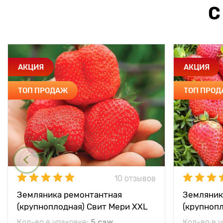
С
АКЦИЯ
АКЦИЯ
ТОП ПРОДАЖ
ТОП ПРО
10 отзывов
Земляника ремонтантная
Земляник
(крупноплодная) Свит Мери XXL
(крупноп
Кол-во в упаковке:
5 саж
Кол-во в 