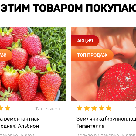
 ЭТИМ ТОВАРОМ ПОКУПА
АКЦИЯ
ДАЖ
ТОП ПРОДАЖ
12 отзывов
а ремонтантная
Земляника (крупноплод
лодная) Альбион
Гигантелла
упаковке:
5 саж
Кол-во в упаковке:
5 саж