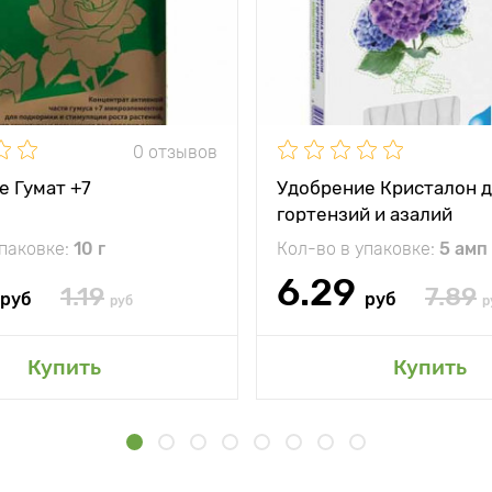
0 отзывов
е Гумат +7
Удобрение Кристалон 
гортензий и азалий
упаковке:
10 г
Кол-во в упаковке:
5 амп
6.29
1.19
7.89
руб
руб
руб
р
Купить
Купить