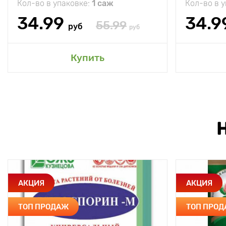
Кол-во в упаковке:
1 саж
Кол-во в 
34.99
34.9
55.99
руб
руб
Купить
АКЦИЯ
АКЦИЯ
ТОП ПРОДАЖ
ТОП ПРО