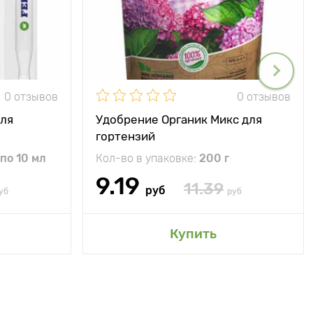
0 отзывов
0 отзывов
для
Удобрение Органик Микс для
гортензий
 по 10 мл
Кол-во в упаковке:
200 г
9.19
11.39
руб
уб
руб
Купить