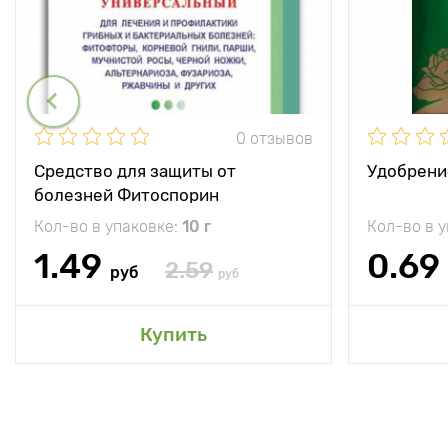
0 отзывов
Средство для защиты от
Удобрени
болезней Фитоспорин
Кол-во в упаковке:
10 г
Кол-во в 
1.49
0.69
2.59
руб
руб
Купить