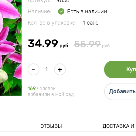
Артикул:
9058
Наличие:
Есть в наличии
Кол-во в упаковке:
1 саж.
34.99
55.99
руб
руб
-
+
Куп
169
человек
Добавить 
добавили в мой сад
ОТЗЫВЫ
ДОСТАВКА И