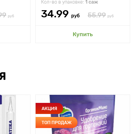
Кол-во в упаковке:
1 саж
34.99
99
55.99
руб
руб
руб
Купить
Я
АКЦИЯ
ТОП ПРОДАЖ