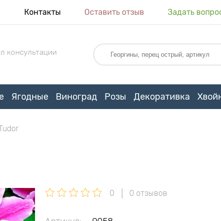
я
Контакты
Оставить отзыв
Задать вопро
л консультации
е
Ягодные
Виноград
Розы
Декоративка
Хвой
Tudor
0
0 отзывов