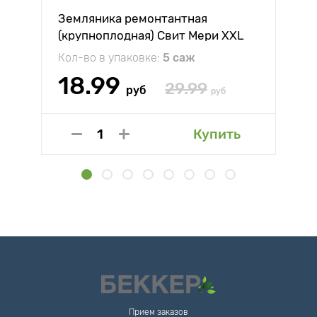
Земляника ремонтантная
(крупноплодная) Свит Мери XXL
Кол-во в упаковке:
5 саж
18.99
29.99
руб
руб
Купить
Прием заказов