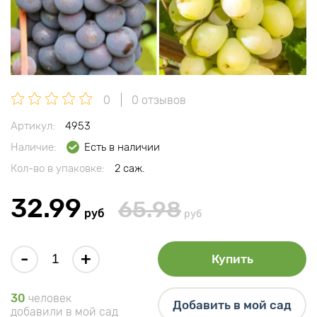
0
0 отзывов
Артикул:
4953
Наличие:
Есть в наличии
Кол-во в упаковке:
2 саж.
32.99
65.98
руб
руб
-
+
Купить
30
человек
Добавить в мой сад
добавили в мой сад