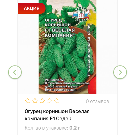
АКЦИЯ
0 отзывов
Огурец корнишон Веселая
компания F1 Седек
Кол-во в упаковке:
0.2 г