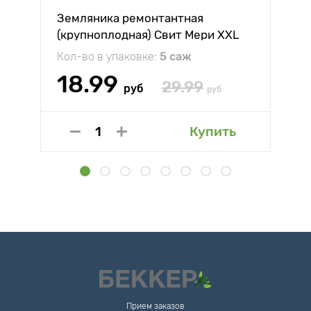
Земляника ремонтантная
(крупноплодная) Свит Мери XXL
Кол-во в упаковке:
5 саж
18.99
29.99
руб
руб
Купить
Прием заказов