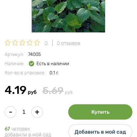
0
0 отзывов
Артикул:
74005
Наличие:
Есть в наличии
Кол-во в упаковке:
0.1 г.
4.19
5.69
руб
руб
-
+
Купить
67
человек
Добавить в мой сад
добавили в мой сад