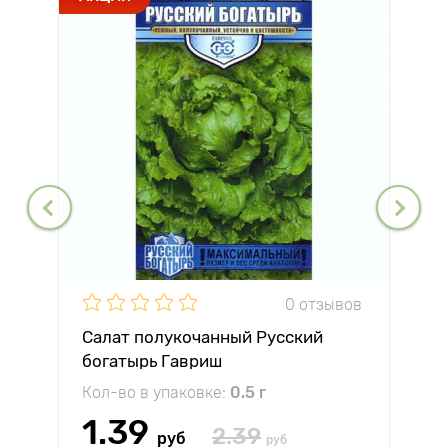
0 отзывов
Салат полукочанный Русский
богатырь Гавриш
Кол-во в упаковке:
0.5 г
1.39
2.39
руб
руб