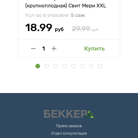
(крупноплодная) Свит Мери XXL
Кол-во в упаковке:
5 саж
18.99
29.99
руб
руб
Купить
Прием заказов
Отдел консультации