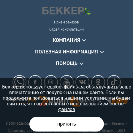
Прием заказов
Отдел консультации
КОМПАНИЯ
ПОЛЕЗНАЯ ИНФОРМАЦИЯ
ПОМОЩЬ
Беккер использует cookie-файлы, чтобы улучшить ваше
впечатление от покупок на нашем сайте. Если вы
продолжите пользоваться нашими услугами, мы будем
считать, что вы согласны
с использованием cookie-
файлов
принять
© 2001-2026 Общество с ограниченной ответственностью «Гарденшоп» Интернет-
магазин «БЕККЕР™» 24/7
Свидетельство о регистрации № 0218821 УНП 193702687 выдано 08 августа 2023