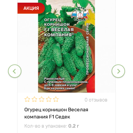
АКЦИЯ
0 отзывов
Огурец корнишон Веселая
компания F1 Седек
Кол-во в упаковке:
0.2 г