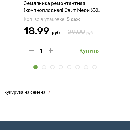
Земляника ремонтантная
(крупноплодная) Свит Мери XXL
Кол-во в упаковке:
5 саж
18.99
29.99
руб
руб
Купить
кукуруза на семена