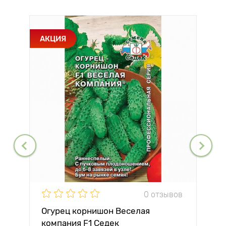
АКЦИЯ
0 отзывов
Огурец корнишон Веселая
компания F1 Седек