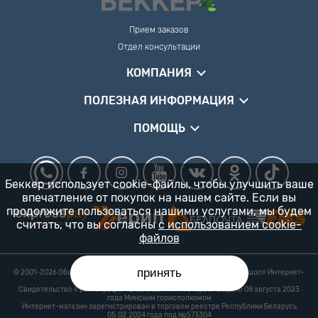
Прием заказов
Отдел консультации
КОМПАНИЯ
ПОЛЕЗНАЯ ИНФОРМАЦИЯ
ПОМОЩЬ
Беккер использует cookie-файлы, чтобы улучшить ваше
впечатление от покупок на нашем сайте. Если вы
продолжите пользоваться нашими услугами, мы будем
считать, что вы согласны
с использованием cookie-
файлов
принять
© 2001-2026 Общество с ограниченной ответственностью «Гарденшоп» Интернет-
магазин «БЕККЕР™» 24/7
Свидетельство о регистрации № 0218821 УНП 193702687 выдано 08 августа 2023
года Минским горисполкомом
Интернет-магазин зарегистрирован в торговом реестре Республики Беларусь
05.02.2024 года под №573304