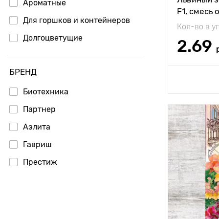
Ароматные
F1, смесь 
Для горшков и контейнеров
Кол-во в у
Долгоцветущие
2.69
БРЕНД
Доб
Биотехника
Партнер
Особенност
Аэлита
Гавриш
Высота рас
Престиж
Растояние 
растениям
Местополо
Морозостой