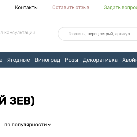
я
Контакты
Оставить отзыв
Задать вопро
л консультации
е
Ягодные
Виноград
Розы
Декоративка
Хвой
 ЗЕВ)
:
по популярности