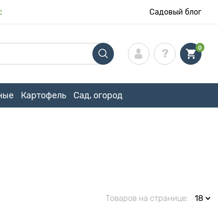
с
Садовый блог
0
ные
Картофель
Сад, огород
Товаров на странице:
18