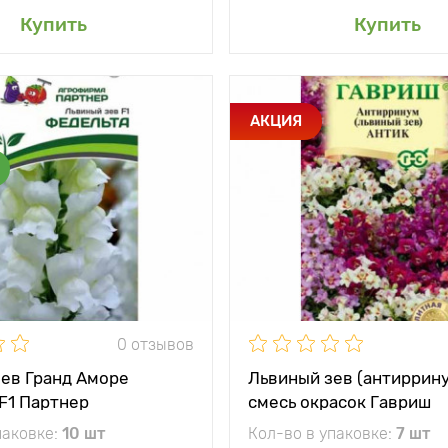
авить в мой сад
Добавить в мой 
Купить
Купить
и
Важным
Особенности
Готов
АКЦИЯ
достоинством серии
ярко
является низкая
чувствительность к
Высота растения
длине светового дня
и исключительная
холодостойкость
Растояние между
растениями
тения
20 - 25 см
Местоположение
солн
между
20 х 20 см
и
жение
солнце, полутень
0 отзывов
ев Гранд Аморе
Львиный зев (антиррину
F1 Партнер
смесь окрасок Гавриш
паковке:
10 шт
Кол-во в упаковке:
7 шт