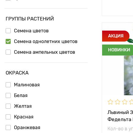
Доб
ГРУППЫ РАСТЕНИЙ
Семена цветов
Особенност
АКЦИЯ
Семена однолетних цветов
НОВИНКИ
Семена ампельных цветов
ОКРАСКА
Высота рас
Малиновая
Растояние 
растениям
Белая
Местополо
Желтая
Львиный З
Красная
Федельта 
Оранжевая
Кол-во в у