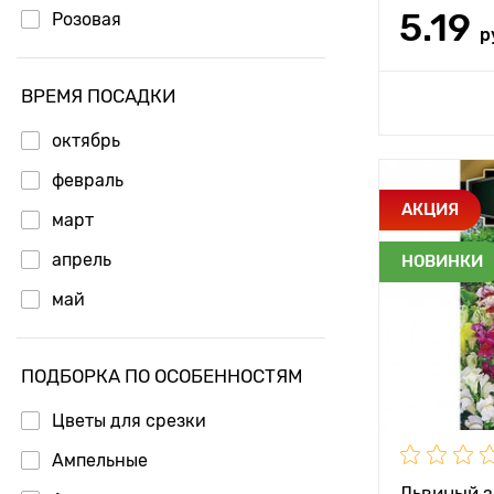
5.19
Розовая
р
ВРЕМЯ ПОСАДКИ
Доб
октябрь
февраль
Особенност
АКЦИЯ
март
апрель
НОВИНКИ
Высота рас
май
Растояние 
растениям
ПОДБОРКА ПО ОСОБЕННОСТЯМ
Местополо
Цветы для срезки
Ампельные
Львиный з