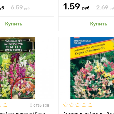
1.59
6.59
2.69
уб
руб
руб
ру
авить в мой сад
Добавить в мой 
Купить
Купить
и
Кустики с
Особенности
Н
множеством
ампел
боковых побегов
Высота растения
тения
20 - 25 см
Растояние между
между
20 х 20 см
растениями
и
Местоположение
солн
жение
солнечное место
0 отзывов
ев (антирринум) Снап
Антирринум (львиный з