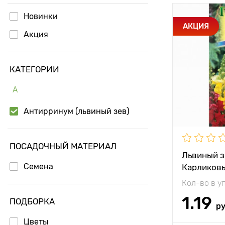
Новинки
Особенност
АКЦИЯ
Акция
Высота рас
КАТЕГОРИИ
Растояние 
растениям
А
Местополо
Антирринум (львиный зев)
ПОСАДОЧНЫЙ МАТЕРИАЛ
Львиный з
Семена
Карликовы
Гавриш
Кол-во в у
1.19
ПОДБОРКА
р
Цветы