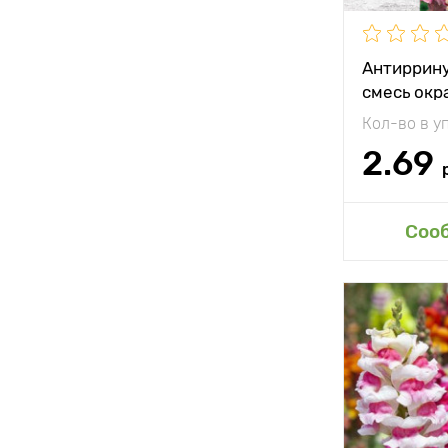
Применени
Антиррину
смесь окр
Кол-во в у
2.69
Доб
Соо
Особенност
Высота рас
Растояние 
растениям