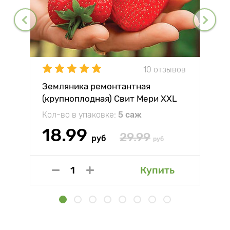
10 отзывов
Земляника ремонтантная
(крупноплодная) Свит Мери XXL
Кол-во в упаковке:
5 саж
18.99
29.99
руб
руб
Купить