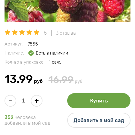
5
3 отзыва
Артикул:
7555
Наличие:
Есть в наличии
Кол-во в упаковке:
1 саж.
13.99
16.99
руб
руб
-
+
Купить
352
человека
Добавить в мой сад
добавили в мой сад